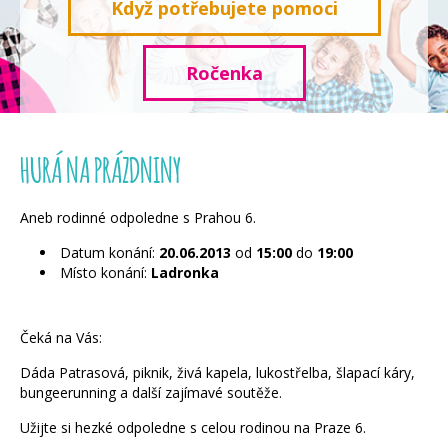
Když potřebujete pomoci
Ročenka
HURÁ NA PRÁZDNINY
Aneb rodinné odpoledne s Prahou 6.
Datum konání:
20.06.2013
od
15:00
do
19:00
Místo konání:
Ladronka
Čeká na Vás:
Dáda Patrasová, piknik, živá kapela, lukostřelba, šlapací káry,
bungeerunning a další zajímavé soutěže.
Užijte si hezké odpoledne s celou rodinou na Praze 6.