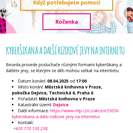
Když potřebujete pomoci
Ročenka
KYBERŠIKANA A DALŠÍ RIZIKOVÉ JEVY NA INTERNETU
Beseda provede posluchače různými formami kyberšikany a
dalšími jevy, se kterými se děti mohou setkat na interntetu.
Datum konání:
08.04.2025
od
17:00
Místo konání:
Městská knihovna v Praze,
pobočka Dejvice, Technická 6, Praha 6
Pořadatel:
Městská knihovna v Praze
Katastrální území:
Dejvice
Další informace:
https://www.mlp.cz/cz/akce/e33050-
kybersikana-a-dalsi-rizikove-jevy-na-internetu/
Kontakt:
+420 770 130 238
.