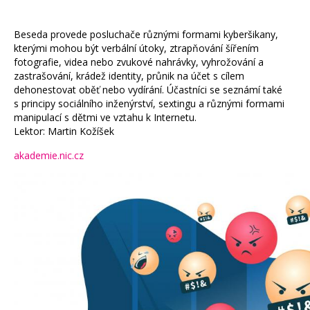
Beseda provede posluchače různými formami kyberšikany,
kterými mohou být verbální útoky, ztrapňování šířením
fotografie, videa nebo zvukové nahrávky, vyhrožování a
zastrašování, krádež identity, průnik na účet s cílem
dehonestovat oběť nebo vydírání. Účastníci se seznámí také
s principy sociálního inženýrství, sextingu a různými formami
manipulací s dětmi ve vztahu k Internetu.
Lektor: Martin Kožíšek
akademie.nic.cz