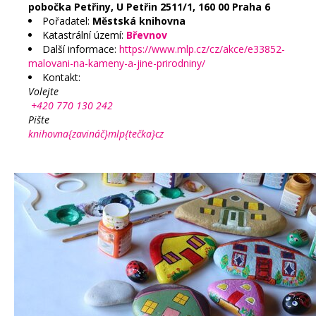
pobočka Petřiny, U Petřin 2511/1, 160 00 Praha 6
Pořadatel:
Městská knihovna
Katastrální území:
Břevnov
Další informace:
https://www.mlp.cz/cz/akce/e33852-
malovani-na-kameny-a-jine-prirodniny/
Kontakt:
Volejte
+420 770 130 242
Pište
knihovna{zavináč}mlp{tečka}cz