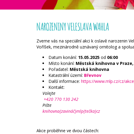
NAROZENINY VELESLAVA WAHLA
Zveme vás na speciální akci k oslavě narozenin 
Voříšek, mezinárodně uznávaný ornitolog a spolua
Datum konání:
15.05.2025
od
06:00
Místo konání:
Městská knihovna v Praze, 
Pořadatel:
Městská knihovna
Katastrální území:
Břevnov
Další informace:
https://www.mlp.cz/cz/akc
Kontakt:
Volejte
+420 770 130 242
Pište
knihovna{zavináč}mlp{tečka}cz
Akce proběhne ve dvou částech: