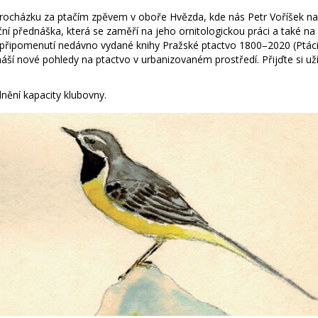
rocházku za ptačím zpěvem v oboře Hvězda, kde nás Petr Voříšek na
ní přednáška, která se zaměří na jeho ornitologickou práci a také na
 připomenutí nedávno vydané knihy Pražské ptactvo 1800–2020 (Ptáci 
ší nové pohledy na ptactvo v urbanizovaném prostředí. Přijďte si užít
lnění kapacity klubovny.