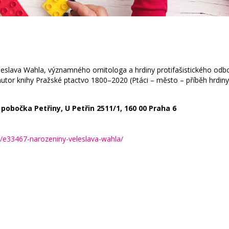
Veleslava Wahla, významného ornitologa a hrdiny protifašistického 
utor knihy Pražské ptactvo 1800–2020 (Ptáci – město – příběh hrdiny
pobočka Petřiny, U Petřin 2511/1, 160 00 Praha 6
e/e33467-narozeniny-veleslava-wahla/