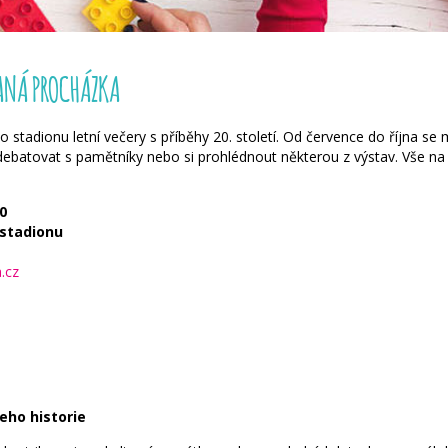
ANÁ PROCHÁZKA
stadionu letní večery s příběhy 20. století. Od července do října se m
 debatovat s pamětníky nebo si prohlédnout některou z výstav. Vše na
0
 stadionu
.cz
eho historie