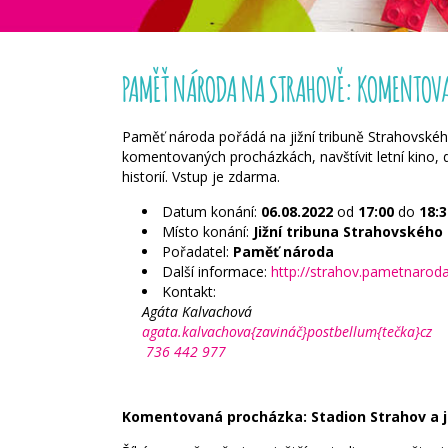
PAMĚŤ NÁRODA NA STRAHOVĚ: KOMENTOV
Paměť národa pořádá na jižní tribuně Strahovského 
komentovaných procházkách, navštívit letní kino,
historií. Vstup je zdarma.
Datum konání:
06.08.2022
od
17:00
do
18:3
Místo konání:
Jižní tribuna Strahovského
Pořadatel:
Paměť národa
Další informace:
http://strahov.pametnaroda
Kontakt:
Agáta Kalvachová
agata.kalvachova{zavináč}postbellum{tečka}cz
736 442 977
Komentovaná procházka: Stadion Strahov a j