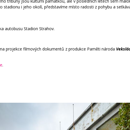
jeho tribuny jsou kulturní památkou, ale v posledních letech sem mál
o stadionu i jeho okolí, představíme místo radosti z pohybu a setk
vka autobusu Stadion Strahov.
dena projekce filmových dokumentů z produkce Paměti národa
Vekslác
ce
.