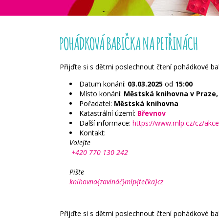
POHÁDKOVÁ BABIČKA NA PETŘINÁCH
Přijďte si s dětmi poslechnout čtení pohádkové ba
Datum konání:
03.03.2025
od
15:00
Místo konání:
Městská knihovna v Praze, 
Pořadatel:
Městská knihovna
Katastrální území:
Břevnov
Další informace:
https://www.mlp.cz/cz/akc
Kontakt:
Volejte
+420 770 130 242
Pište
knihovna{zavináč}mlp{tečka}cz
Přijďte si s dětmi poslechnout čtení pohádkové b