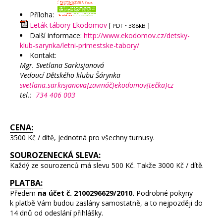
Příloha:
Leták tábory Ekodomov
[
]
PDF
• 388kB
Další informace:
http://www.ekodomov.cz/detsky-
klub-sarynka/letni-primestske-tabory/
Kontakt:
Mgr. Svetlana Sarkisjanová
Vedoucí Dětského klubu Šárynka
svetlana.sarkisjanova{zavináč}ekodomov{tečka}cz
tel.:
734 406 003
CENA:
3500 Kč / dítě, jednotná pro všechny turnusy.
SOUROZENECKÁ SLEVA:
Každý ze sourozenců má slevu 500 Kč. Takže 3000 Kč / dítě.
PLATBA:
Předem
na účet č. 2100296629/2010.
Podrobné pokyny
k platbě Vám budou zaslány samostatně, a to nejpozději do
14 dnů od odeslání přihlášky.