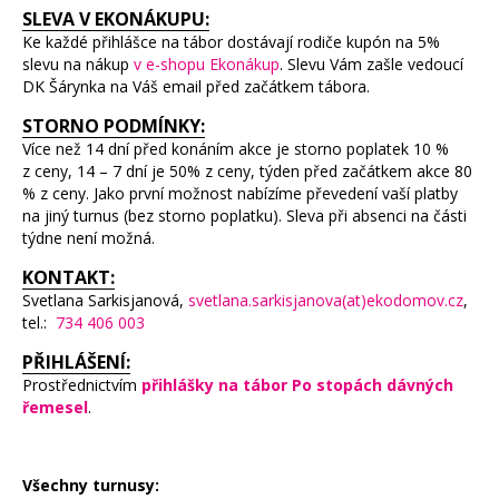
SLEVA V EKONÁKUPU:
Ke každé přihlášce na tábor dostávají rodiče kupón na 5%
slevu na nákup
v e-shopu Ekonákup
. Slevu Vám zašle vedoucí
DK Šárynka na Váš email před začátkem tábora.
STORNO PODMÍNKY:
Více než 14 dní před konáním akce je storno poplatek 10 %
z ceny, 14 – 7 dní je 50% z ceny, týden před začátkem akce 80
% z ceny. Jako první možnost nabízíme převedení vaší platby
na jiný turnus (bez storno poplatku). Sleva při absenci na části
týdne není možná.
KONTAKT:
Svetlana Sarkisjanová,
svetlana.sarkisjanova(at)ekodomov.cz
,
tel.:
734 406 003
PŘIHLÁŠENÍ:
Prostřednictvím
přihlášky na tábor Po stopách dávných
řemesel
.
Všechny turnusy: