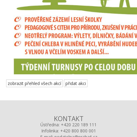
zobrazit přehled všech akcí
přidat akci
KONTAKT
Ústředna:
+420 220 189 111
Infolinka:
+420 800 800 001
E-mail:
podatelna@praha6.cz