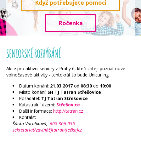
Když potřebujete pomoci
Ročenka
SENIORSKÉ ROZHÝBÁNÍ
Akce pro aktivní seniory z Prahy 6, kteří chtějí poznat nové
volnočasové aktivity - tentokrát to bude Unicurling
Datum konání:
21.03.2017
od
08:30
do
10:00
Místo konání:
SH TJ Tatran Střešovice
Pořadatel:
TJ Tatran Střešovice
Katastrální území:
Střešovice
Další informace:
http://tatran.cz
Kontakt:
Šárka Vaculíková,
608 306 036
sekretariat{zavináč}tatran{tečka}cz