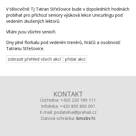
V tělocvičně TJ Tatran Střešovice bude v dopoledních hodinách
probíhat pro příchozí seniory výúková lekce Unicurlingu pod
vedením zkušených lektorů.
Vítáni jsou všichni senioři.
Dny plné florbalu pod vedením trenérů, hráčů a osobností
Tatranu Střešovice.
zobrazit přehled všech akcí
přidat akci
KONTAKT
Ústředna:
+420 220 189 111
Infolinka:
+420 800 800 001
E-mail:
podatelna@praha6.cz
Datová schránka:
bmzbv7c