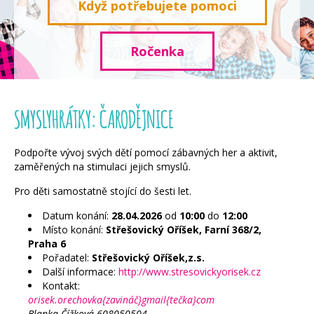
Když potřebujete pomoci
Ročenka
SMYSLYHRÁTKY: ČARODĚJNICE
Podpořte vývoj svých dětí pomocí zábavných her a aktivit,
zaměřených na stimulaci jejich smyslů.
Pro děti samostatně stojící do šesti let.
Datum konání:
28.04.2026
od
10:00
do
12:00
Místo konání:
Střešovický Oříšek, Farní 368/2,
Praha 6
Pořadatel:
Střešovický Oříšek,z.s.
Další informace:
http://www.stresovickyorisek.cz
Kontakt:
orisek.orechovka{zavináč}gmail{tečka}com
Blanka Čížková 608050504