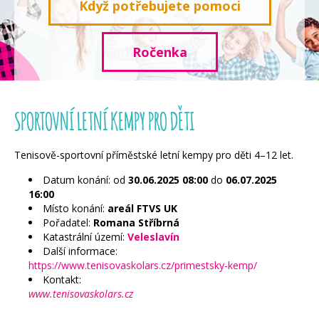
Když potřebujete pomoci
Ročenka
SPORTOVNÍ LETNÍ KEMPY PRO DĚTI
Tenisově-sportovní příměstské letní kempy pro děti 4–12 let.
Datum konání: od
30.06.2025
08:00
do
06.07.2025
16:00
Místo konání:
areál FTVS UK
Pořadatel:
Romana Stříbrná
Katastrální území:
Veleslavín
Další informace:
https://www.tenisovaskolars.cz/primestsky-kemp/
Kontakt:
www.tenisovaskolars.cz