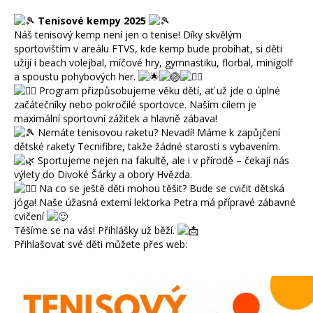
Tenisové kempy 2025
Náš tenisový kemp není jen o tenise! Díky skvělým
sportovištím v areálu FTVS, kde kemp bude probíhat, si děti
užijí i beach volejbal, míčové hry, gymnastiku, florbal, minigolf
a spoustu pohybových her.
Program přizpůsobujeme věku dětí, ať už jde o úplné
začátečníky nebo pokročilé sportovce. Naším cílem je
maximální sportovní zážitek a hlavně zábava!
Nemáte tenisovou raketu? Nevadí! Máme k zapůjčení
dětské rakety Tecnifibre, takže žádné starosti s vybavením.
Sportujeme nejen na fakultě, ale i v přírodě – čekají nás
výlety do Divoké Šárky a obory Hvězda.
Na co se ještě děti mohou těšit? Bude se cvičit dětská
jóga! Naše úžasná externí lektorka Petra má přípravé zábavné
cvičení
Těšíme se na vás! Přihlášky už běží.
Přihlašovat své děti můžete přes web: