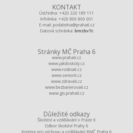
KONTAKT
Ústředna:
+420 220 189 111
Infolinka:
+420 800 800 001
E-mail:
podatelna@praha6.cz
Datová schránka:
bmzbv7c
Stránky MČ Praha 6
www.praha6.cz
www.jakdoskoly.cz
www.rodina6.cz
www.senior6.cz
www.zdrava6.cz
www.bezbarierova6.cz
www.gis.praha6.cz
Důležité odkazy
Školství a vzdělávání v Praze 6
Odbor školství Prahy 6
Komise pro výchovu a vzdělávání RMČ Praha 6