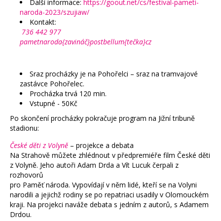
Další informace:
https://goout.net/cs/festival-pameti-
naroda-2023/szujiaw/
Kontakt:
736 442 977
pametnaroda{zavináč}postbellum{tečka}cz
Sraz procházky je na Pohořelci – sraz na tramvajové
zastávce Pohořelec.
Procházka trvá 120 min.
Vstupné - 50Kč
Po skončení procházky pokračuje program na Jižní tribuně
stadionu:
České děti z Volyně
– projekce a debata
Na Strahově můžete zhlédnout v předpremiéře film České děti
z Volyně. Jeho autoři Adam Drda a Vít Lucuk čerpali z
rozhovorů
pro Paměť národa. Vypovídají v něm lidé, kteří se na Volyni
narodili a jejichž rodiny se po repatriaci usadily v Olomouckém
kraji. Na projekci naváže debata s jedním z autorů, s Adamem
Drdou.