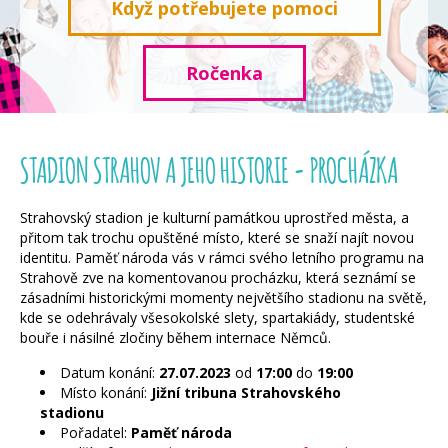
Když potřebujete pomoci
Ročenka
STADION STRAHOV A JEHO HISTORIE - PROCHÁZKA
Strahovský stadion je kulturní památkou uprostřed města, a
přitom tak trochu opuštěné místo, které se snaží najít novou
identitu. Paměť národa vás v rámci svého letního programu na
Strahově zve na komentovanou procházku, která seznámí se
zásadními historickými momenty největšího stadionu na světě,
kde se odehrávaly všesokolské slety, spartakiády, studentské
bouře i násilné zločiny během internace Němců.
Datum konání:
27.07.2023
od
17:00
do
19:00
Místo konání:
Jižní tribuna Strahovského
stadionu
Pořadatel:
Paměť národa