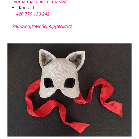
tvorba-masopustni-masky/
Kontakt:
+420 770 130 242
knihovna{zavináč}mlp{tečka}cz