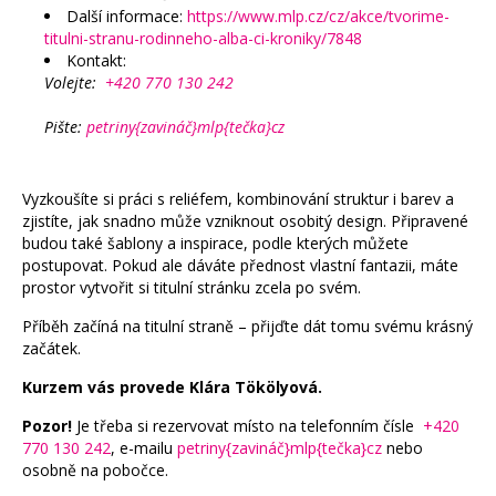
Další informace:
https://www.mlp.cz/cz/akce/tvorime-
titulni-stranu-rodinneho-alba-ci-kroniky/7848
Kontakt:
Volejte:
+420 770 130 242
Pište:
petriny{zavináč}mlp{tečka}cz
Vyzkoušíte si práci s reliéfem, kombinování struktur i barev a
zjistíte, jak snadno může vzniknout osobitý design. Připravené
budou také šablony a inspirace, podle kterých můžete
postupovat. Pokud ale dáváte přednost vlastní fantazii, máte
prostor vytvořit si titulní stránku zcela po svém.
Příběh začíná na titulní straně – přijďte dát tomu svému krásný
začátek.
Kurzem vás provede Klára Tökölyová.
Pozor!
Je třeba si rezervovat místo na telefonním čísle
+420
770 130 242
, e-mailu
petriny{zavináč}mlp{tečka}cz
nebo
osobně na pobočce.