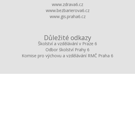
www.zdrava6.cz
www.bezbarierova6.cz
www.gis.praha6.cz
Důležité odkazy
Školství a vzdělávání v Praze 6
Odbor školství Prahy 6
Komise pro výchovu a vzdělávání RMČ Praha 6