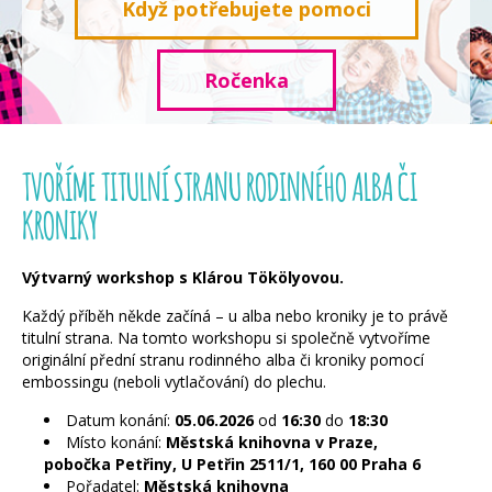
Když potřebujete pomoci
Ročenka
TVOŘÍME TITULNÍ STRANU RODINNÉHO ALBA ČI
KRONIKY
Výtvarný workshop s Klárou Tökölyovou.
Každý příběh někde začíná – u alba nebo kroniky je to právě
titulní strana. Na tomto workshopu si společně vytvoříme
originální přední stranu rodinného alba či kroniky pomocí
embossingu (neboli vytlačování) do plechu.
Datum konání:
05.06.2026
od
16:30
do
18:30
Místo konání:
Městská knihovna v Praze,
pobočka Petřiny, U Petřin 2511/1, 160 00 Praha 6
Pořadatel:
Městská knihovna