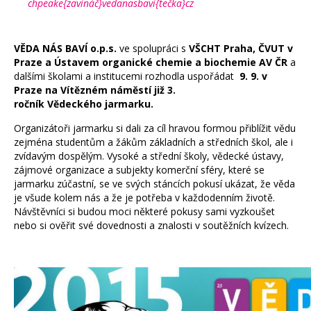
chpeake{zavináč}vedanasbavi{tečka}cz
VĚDA NÁS BAVÍ o.p.s.
ve spolupráci s
VŠCHT Praha, ČVUT v
Praze a Ústavem organické chemie a biochemie AV ČR
a
dalšími školami a institucemi rozhodla uspořádat
9. 9. v
Praze na Vítězném náměstí již 3.
ročník Vědeckého jarmarku.
Organizátoři jarmarku si dali za cíl hravou formou přiblížit vědu
zejména studentům a žákům základních a středních škol, ale i
zvídavým dospělým. Vysoké a střední školy, vědecké ústavy,
zájmové organizace a subjekty komerční sféry, které se
jarmarku zúčastní, se ve svých stáncích pokusí ukázat, že věda
je všude kolem nás a že je potřeba v každodenním životě.
Návštěvníci si budou moci některé pokusy sami vyzkoušet
nebo si ověřit své dovednosti a znalosti v soutěžních kvízech.