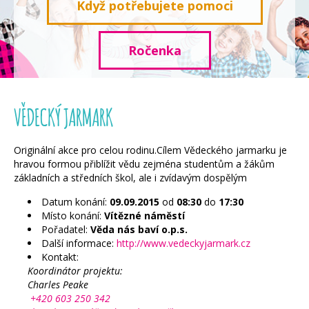
Když potřebujete pomoci
Ročenka
VĚDECKÝ JARMARK
Originální akce pro celou rodinu.Cílem Vědeckého jarmarku je
hravou formou přiblížit vědu zejména studentům a žákům
základních a středních škol, ale i zvídavým dospělým
Datum konání:
09.09.2015
od
08:30
do
17:30
Místo konání:
Vítězné náměstí
Pořadatel:
Věda nás baví o.p.s.
Další informace:
http://www.vedeckyjarmark.cz
Kontakt:
Koordinátor projektu:
Charles Peake
+420 603 250 342