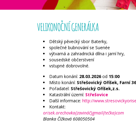
VELIKONOČNÍ GENERÁLKA
Dětský pěvecký sbor Baterky,
společné bubnování se Suenée
výtvarná a zahradnická dílna i jarní hry,
sousedské občerstvení
vstupné dobrovolné.
Datum konání:
28.03.2026
od
15:00
Místo konání:
Střešovický Oříšek, Farní 3
Pořadatel:
Střešovický Oříšek,z.s.
Katastrální území:
Střešovice
Další informace:
http://www.stresovickyoris
Kontakt:
orisek.orechovka{zavináč}gmail{tečka}com
Blanka Čížková 608050504