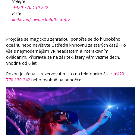
Volejte
+420 770 130 242
Pište
knihovna{zavináč}mlp{tečka}cz
Projděte se magickou zahradou, ponořte se do hlubokého
oceánu nebo navštivte Ústřední knihovnu za starých časů. To
vše s nejmodernějším VR headsetem a interaktivním
ovládáním. Připravte se na zážitek, který vám vezme dech.
Vhodné od 6 let.
Pozor! Je třeba si rezervovat místo na telefonním čísle
+420
770 130 242
nebo osobně na pobočce.