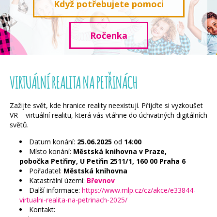
Když potřebujete pomoci
Ročenka
VIRTUÁLNÍ REALITA NA PETŘINÁCH
Zažijte svět, kde hranice reality neexistují. Přijďte si vyzkoušet
VR – virtuální realitu, která vás vtáhne do úchvatných digitálních
světů.
Datum konání:
25.06.2025
od
14:00
Místo konání:
Městská knihovna v Praze,
pobočka Petřiny, U Petřin 2511/1, 160 00 Praha 6
Pořadatel:
Městská knihovna
Katastrální území:
Břevnov
Další informace:
https://www.mlp.cz/cz/akce/e33844-
virtualni-realita-na-petrinach-2025/
Kontakt: