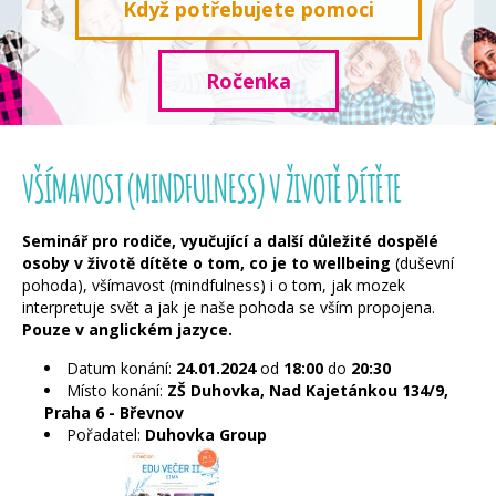
Když potřebujete pomoci
Ročenka
VŠÍMAVOST (MINDFULNESS) V ŽIVOTĚ DÍTĚTE
Seminář pro rodiče, vyučující a další důležité dospělé
osoby v životě dítěte o tom, co je to wellbeing
(duševní
pohoda), všímavost (mindfulness) i o tom,
jak mozek
interpretuje svět a jak je naše pohoda se vším propojena.
Pouze v anglickém jazyce.
Datum konání:
24.01.2024
od
18:00
do
20:30
Místo konání:
ZŠ Duhovka, Nad Kajetánkou 134/9,
Praha 6 - Břevnov
Pořadatel:
Duhovka Group