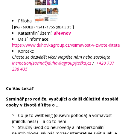
Příloha:
[
]
JPG
• 693kB • 1241×1755 (8bit 3ch)
Katastrální území:
Břevnov
Další informace:
https://www.duhovkagroup.cz/vsimavost-v-zivote-ditete
Kontakt:
Chcete se dozvědět více? Napište nám nebo zavolejte
inemotion{zavináč}duhovkagroup{tečka}cz
/
+420 737
298 435
Co Vás čeká?
Seminář pro rodiče, vyučující a další důležité dospělé
osoby v životě dítěte o …
Co je to wellbeing (duševní pohoda) a všímavost
(mindfulness) – a co to není
Stručný úvod do neurovědy a interpersonální
neurobiologie: jak náš mozek interpretuje svět a jak je