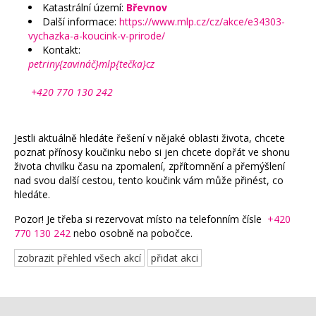
Katastrální území:
Břevnov
Další informace:
https://www.mlp.cz/cz/akce/e34303-
vychazka-a-koucink-v-prirode/
Kontakt:
petriny{zavináč}mlp{tečka}cz
+420 770 130 242
Jestli aktuálně hledáte řešení v nějaké oblasti života, chcete
poznat přínosy koučinku nebo si jen chcete dopřát ve shonu
života chvilku času na zpomalení, zpřítomnění a přemýšlení
nad svou další cestou, tento koučink vám může přinést, co
hledáte.
Pozor! Je třeba si rezervovat místo na telefonním čísle
+420
770 130 242
nebo osobně na pobočce.
zobrazit přehled všech akcí
přidat akci