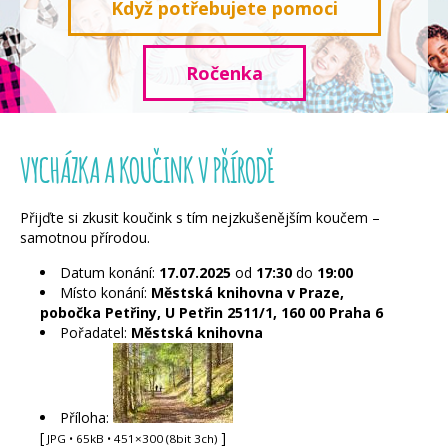
Když potřebujete pomoci
Ročenka
VYCHÁZKA A KOUČINK V PŘÍRODĚ
Přijďte si zkusit koučink s tím nejzkušenějším koučem –
samotnou přírodou.
Datum konání:
17.07.2025
od
17:30
do
19:00
Místo konání:
Městská knihovna v Praze,
pobočka Petřiny, U Petřin 2511/1, 160 00 Praha 6
Pořadatel:
Městská knihovna
Příloha:
[
]
JPG
• 65kB • 451×300 (8bit 3ch)