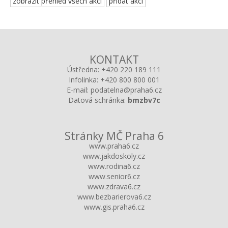
zobrazit přehled všech akcí
přidat akci
KONTAKT
Ústředna:
+420 220 189 111
Infolinka:
+420 800 800 001
E-mail:
podatelna@praha6.cz
Datová schránka:
bmzbv7c
Stránky MČ Praha 6
www.praha6.cz
www.jakdoskoly.cz
www.rodina6.cz
www.senior6.cz
www.zdrava6.cz
www.bezbarierova6.cz
www.gis.praha6.cz