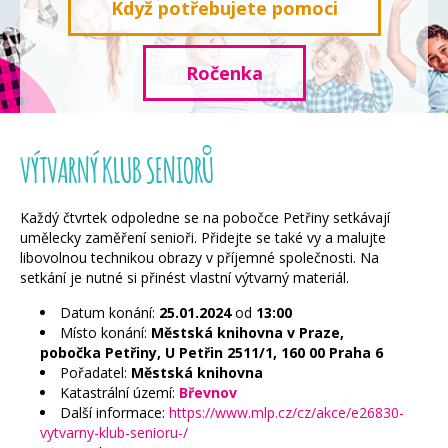
Když potřebujete pomoci
Ročenka
VÝTVARNÝ KLUB SENIORŮ
Každý čtvrtek odpoledne se na pobočce Petřiny setkávají
umělecky zaměření senioři. Přidejte se také vy a malujte
libovolnou technikou obrazy v příjemné společnosti. Na
setkání je nutné si přinést vlastní výtvarný materiál.
Datum konání:
25.01.2024
od
13:00
Místo konání:
Městská knihovna v Praze,
pobočka Petřiny, U Petřin 2511/1, 160 00 Praha 6
Pořadatel:
Městská knihovna
Katastrální území:
Břevnov
Další informace:
https://www.mlp.cz/cz/akce/e26830-
vytvarny-klub-senioru-/