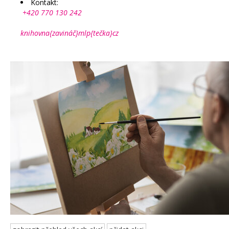
Kontakt:
+420 770 130 242
knihovna{zavináč}mlp{tečka}cz