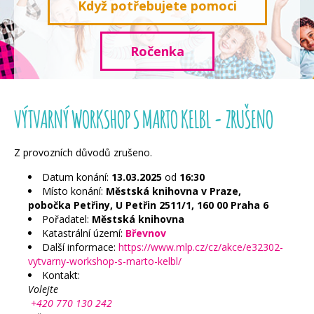
Když potřebujete pomoci
Ročenka
VÝTVARNÝ WORKSHOP S MARTO KELBL - ZRUŠENO
Z provozních důvodů zrušeno.
Datum konání:
13.03.2025
od
16:30
Místo konání:
Městská knihovna v Praze,
pobočka Petřiny, U Petřin 2511/1, 160 00 Praha 6
Pořadatel:
Městská knihovna
Katastrální území:
Břevnov
Další informace:
https://www.mlp.cz/cz/akce/e32302-
vytvarny-workshop-s-marto-kelbl/
Kontakt:
Volejte
+420 770 130 242