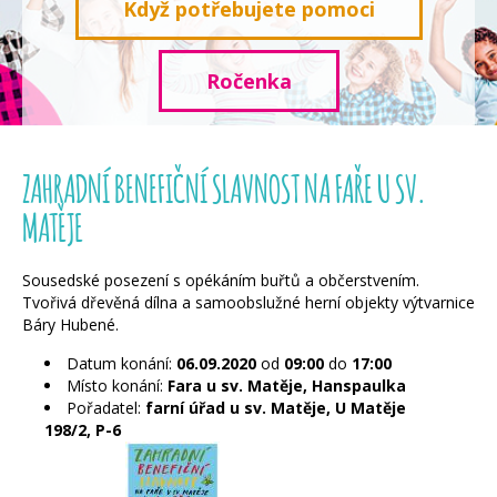
Když potřebujete pomoci
Ročenka
ZAHRADNÍ BENEFIČNÍ SLAVNOST NA FAŘE U SV.
MATĚJE
Sousedské posezení s opékáním buřtů a občerstvením.
Tvořivá dřevěná dílna a samoobslužné herní objekty výtvarnice
Báry Hubené.
Datum konání:
06.09.2020
od
09:00
do
17:00
Místo konání:
Fara u sv. Matěje, Hanspaulka
Pořadatel:
farní úřad u sv. Matěje, U Matěje
198/2, P-6