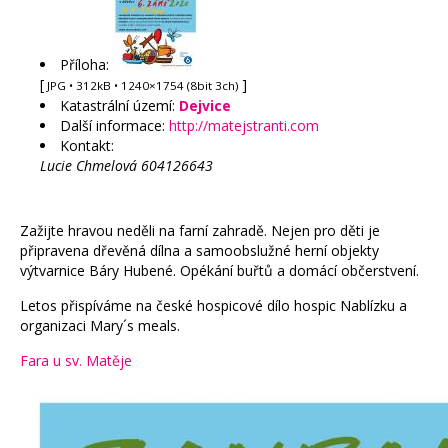
Příloha:
[
]
JPG
• 312kB • 1240×1754 (8bit 3ch)
Katastrální území:
Dejvice
Další informace:
http://matejstranti.com
Kontakt:
Lucie Chmelová 604126643
Zažijte hravou neděli na farní zahradě. Nejen pro děti je
připravena dřevěná dílna a samoobslužné herní objekty
výtvarnice Báry Hubené. Opékání buřtů a domácí občerstvení.
Letos přispíváme na české hospicové dílo hospic Nablízku a
organizaci Mary´s meals.
Fara u sv. Matěje