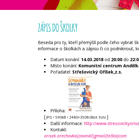
ZÁPIS DO ŠKOLKY
Beseda pro ty, kteří přemýšlí podle čeho vybrat ško
informace o školkách a zápisu či co podniknout, k
Datum konání:
14.03.2018
od
20:00
do
22:0
Místo konání:
Komunitní centrum Andělka,
Pořadatel:
Střešovický Oříšek,z.s.
Příloha:
[
]
JPG
• 590kB • 2480×3508 (8bit 3ch)
Další informace:
http://www.stresovickyoris
Kontakt:
orisek.orechovka{zavináč}gmail{tečka}com