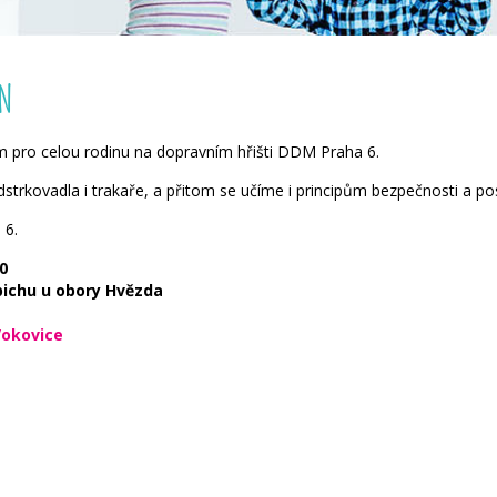
EN
am pro celou rodinu na dopravním hřišti DDM Praha 6.
strkovadla i trakaře, a přitom se učíme i principům bezpečnosti a po
 6.
0
pichu u obory Hvězda
Vokovice