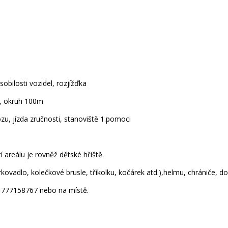
bilosti vozidel, rozjížďka
t, okruh 100m
ozu, jízda zručnosti, stanoviště 1.pomoci
en
 areálu je rovněž dětské hřiště.
kovadlo, kolečkové brusle, tříkolku, kočárek atd.),helmu, chrániče, 
č. 777158767 nebo na místě.