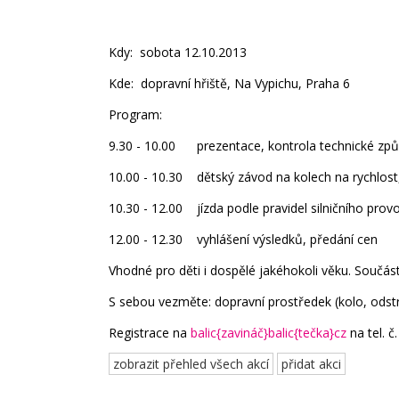
Kdy: sobota 12.10.2013
Kde: dopravní hřiště, Na Vypichu, Praha 6
Program:
9.30 - 10.00 prezentace, kontrola technické způso
10.00 - 10.30 dětský závod na kolech na rychlos
10.30 - 12.00 jízda podle pravidel silničního prov
12.00 - 12.30 vyhlášení výsledků, předání c
Vhodné pro děti i dospělé jakéhokoli věku. Součástí
S sebou vezměte: dopravní prostředek (kolo, odstr
Registrace na
balic{zavináč}balic{tečka}cz
na tel. 
zobrazit přehled všech akcí
přidat akci