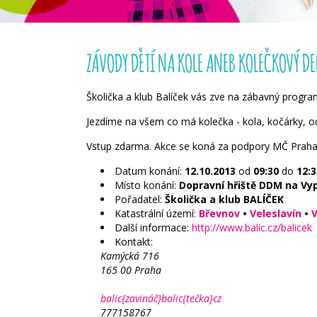
ZÁVODY DĚTÍ NA KOLE ANEB KOLEČKOVÝ D
Školička a klub Balíček vás zve na zábavný progr
Jezdíme na všem co má kolečka - kola, kočárky, od
Vstup zdarma. Akce se koná za podpory MČ Praha
Datum konání:
12.10.2013
od
09:30
do
12:3
Místo konání:
Dopravní hřiště DDM na Vy
Pořadatel:
Školička a klub BALÍČEK
Katastrální území:
Břevnov
•
Veleslavín
•
Další informace:
http://www.balic.cz/balicek
Kontakt:
Kamýcká 716
165 00 Praha
balic{zavináč}balic{tečka}cz
777158767