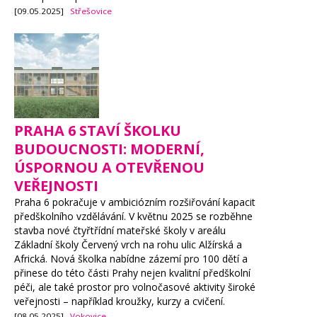
[09.05.2025]
Střešovice
PRAHA 6 STAVÍ ŠKOLKU
BUDOUCNOSTI: MODERNÍ,
ÚSPORNOU A OTEVŘENOU
VEŘEJNOSTI
Praha 6 pokračuje v ambiciózním rozšiřování kapacit
předškolního vzdělávání. V květnu 2025 se rozběhne
stavba nové čtyřtřídní mateřské školy v areálu
Základní školy Červený vrch na rohu ulic Alžírská a
Africká. Nová školka nabídne zázemí pro 100 dětí a
přinese do této části Prahy nejen kvalitní předškolní
péči, ale také prostor pro volnočasové aktivity široké
veřejnosti – například kroužky, kurzy a cvičení.
[08.05.2025]
Vokovice