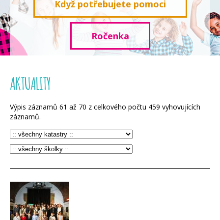
Když potřebujete pomoci
Ročenka
AKTUALITY
Výpis záznamů
61
až
70
z celkového počtu
459
vyhovujících
záznamů.