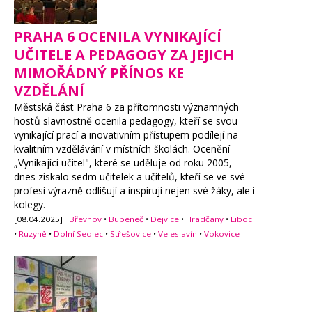
PRAHA 6 OCENILA VYNIKAJÍCÍ
UČITELE A PEDAGOGY ZA JEJICH
MIMOŘÁDNÝ PŘÍNOS KE
VZDĚLÁNÍ
Městská část Praha 6 za přítomnosti významných
hostů slavnostně ocenila pedagogy, kteří se svou
vynikající prací a inovativním přístupem podílejí na
kvalitním vzdělávání v místních školách. Ocenění
„Vynikající učitel", které se uděluje od roku 2005,
dnes získalo sedm učitelek a učitelů, kteří se ve své
profesi výrazně odlišují a inspirují nejen své žáky, ale i
kolegy.
[08.04.2025]
Břevnov
•
Bubeneč
•
Dejvice
•
Hradčany
•
Liboc
•
Ruzyně
•
Dolní Sedlec
•
Střešovice
•
Veleslavín
•
Vokovice