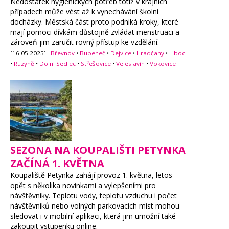
Nedostatek hygienických potřeb totiž v krajních
případech může vést až k vynechávání školní
docházky. Městská část proto podniká kroky, které
mají pomoci dívkám důstojně zvládat menstruaci a
zároveň jim zaručit rovný přístup ke vzdělání.
[16.05.2025]
Břevnov
•
Bubeneč
•
Dejvice
•
Hradčany
•
Liboc
•
Ruzyně
•
Dolní Sedlec
•
Střešovice
•
Veleslavín
•
Vokovice
SEZONA NA KOUPALIŠTI PETYNKA
ZAČÍNÁ 1. KVĚTNA
Koupaliště Petynka zahájí provoz 1. května, letos
opět s několika novinkami a vylepšeními pro
návštěvníky. Teplotu vody, teplotu vzduchu i počet
návštěvníků nebo volných parkovacích míst mohou
sledovat i v mobilní aplikaci, která jim umožní také
zakoupit vstupenku online.