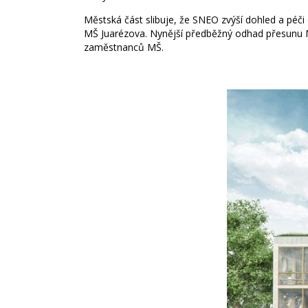
Městská část slibuje, že SNEO zvýší dohled a péč
MŠ Juarézova. Nynější předběžný odhad přesunu M
zaměstnanců MŠ.