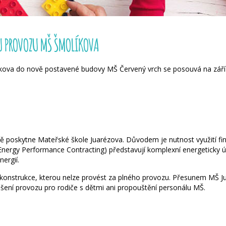
 PROVOZU MŠ ŠMOLÍKOVA
íkova do nově postavené budovy MŠ Červený vrch se posouvá na zář
 poskytne Mateřské škole Juarézova. Důvodem je nutnost využití fin
 Energy Performance Contracting) představují komplexní energeticky 
ergií.
ekonstrukce, kterou nelze provést za plného provozu. Přesunem MŠ 
ušení provozu pro rodiče s dětmi ani propouštění personálu MŠ.