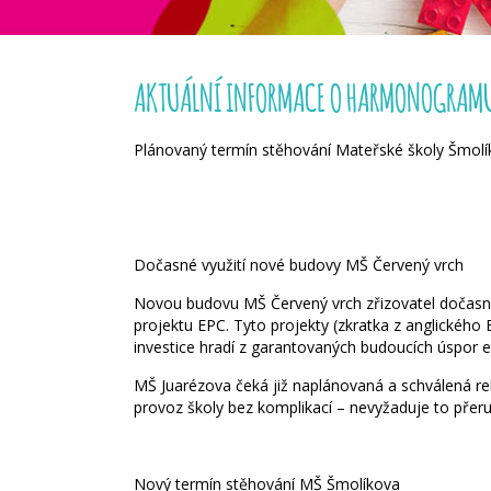
AKTUÁLNÍ INFORMACE O HARMONOGRAMU
Plánovaný termín stěhování Mateřské školy Šmol
Dočasné využití nové budovy MŠ Červený vrch
Novou budovu MŠ Červený vrch zřizovatel dočasně
projektu EPC. Tyto projekty (zkratka z anglického
investice hradí z garantovaných budoucích úspor en
MŠ Juarézova čeká již naplánovaná a schválená r
provoz školy bez komplikací – nevyžaduje to přer
Nový termín stěhování MŠ Šmolíkova