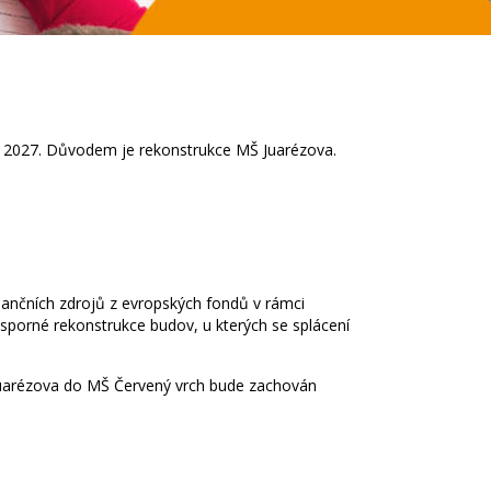
í 2027. Důvodem je rekonstrukce MŠ Juarézova.
ančních zdrojů z evropských fondů v rámci
úsporné rekonstrukce budov, u kterých se splácení
Juarézova do MŠ Červený vrch bude zachován