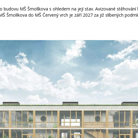
i o budovu MŠ Šmolíkova s ohledem na její stav. Avizované stěhován
Š Šmolíkova do MŠ Červený vrch je září 2027 za již slíbených podmí