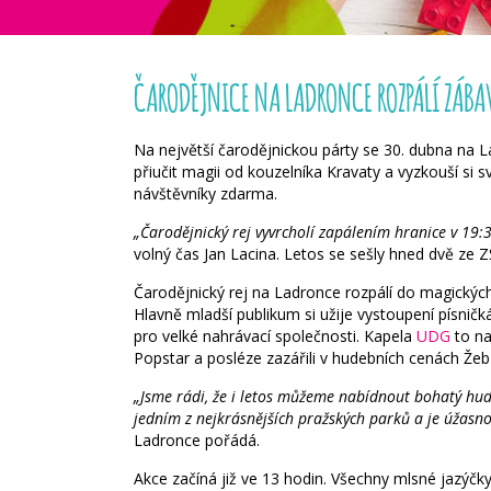
ČARODĚJNICE NA LADRONCE ROZPÁLÍ ZÁBA
Na největší čarodějnickou párty se 30. dubna na
přiučit magii od kouzelníka Kravaty a vyzkouší s
návštěvníky zdarma.
„Čarodějnický rej vyvrcholí zapálením hranice v 19:3
volný čas Jan Lacina. Letos se sešly hned dvě ze 
Čarodějnický rej na Ladronce rozpálí do magickýc
Hlavně mladší publikum si užije vystoupení písnič
pro velké nahrávací společnosti. Kapela
UDG
to na
Popstar a posléze zazářili v hudebních cenách Že
„Jsme rádi, že i letos můžeme nabídnout bohatý hu
jedním z nejkrásnějších pražských parků a je úžasno
Ladronce pořádá.
Akce začíná již ve 13 hodin. Všechny mlsné jazýč