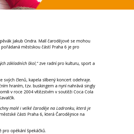
 zpěvák Jakub Ondra. Malí čarodějové se mohou
e pořádaná městskou částí Praha 6 je pro
ých základních škol,“
zve radní pro kulturu, sport a
 svých členů, kapela slíbený koncert odehraje.
čním hraním, tzv. buskingem a nyní nahrává singly
nili v roce 2004 vítězstvím v soutěži Coca Cola
avalčík.
hny malé i velké čaroděje na Ladronku, která je
 městské části Praha 6, která Čarodějnice na
tě pro opékání špekáčků.