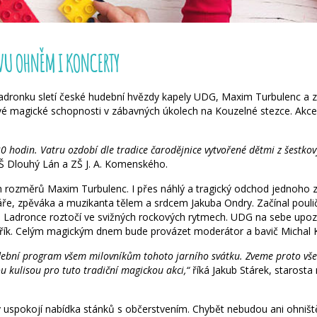
VU OHNĚM I KONCERTY
 Ladronku sletí české hudební hvězdy kapely UDG, Maxim Turbulenc a
i své magické schopnosti v zábavných úkolech na Kouzelné stezce. Akc
0 hodin. Vatru ozdobí dle tradice čarodějnice vytvořené dětmi z šestkov
ZŠ Dlouhý Lán a ZŠ J. A. Komenského.
h rozměrů Maxim Turbulenc. I přes náhlý a tragický odchod jednoho ze
káře, zpěváka a muzikanta tělem a srdcem Jakuba Ondry. Začínal pouli
 Ladronce roztočí ve svižných rockových rytmech. UDG na sebe upozor
břík. Celým magickým dnem bude provázet moderátor a bavič Michal K
dební program všem milovníkům tohoto jarního svátku. Zveme proto všec
u kulisou pro tuto tradiční magickou akci,“
říká Jakub Stárek, starosta
ky uspokojí nabídka stánků s občerstvením. Chybět nebudou ani ohniš