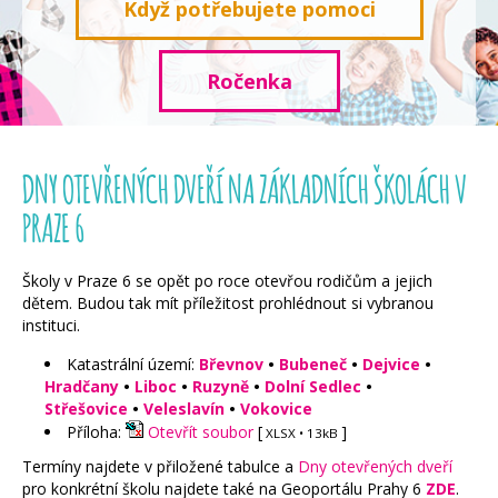
Když potřebujete pomoci
Ročenka
DNY OTEVŘENÝCH DVEŘÍ NA ZÁKLADNÍCH ŠKOLÁCH V
PRAZE 6
Školy v Praze 6 se opět po roce otevřou rodičům a jejich
dětem. B
udou tak mít p
říležitost prohlédnout si vybranou
instituci.
Katastrální území:
Břevnov
•
Bubeneč
•
Dejvice
•
Hradčany
•
Liboc
•
Ruzyně
•
Dolní Sedlec
•
Střešovice
•
Veleslavín
•
Vokovice
Příloha:
Otevřít soubor
[
]
XLSX
• 13kB
Termíny najdete v přiložené tabulce a
Dny otevřených dveří
pro konkrétní školu najdete také na Geoportálu Prahy 6
ZDE
.