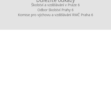
Důležité odkazy
Školství a vzdělávání v Praze 6
Odbor školství Prahy 6
Komise pro výchovu a vzdělávání RMČ Praha 6