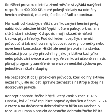
Rozšíření provozu o letní a zimní měsíce si vyžádá navýšení
rozpočtu o 400 000 Kč, které pokryjí náklady na odměny
herních průvodců, materiál, údržbu nářadí a koordinaci.
Na rozdíl od klasických hřišť s unifikovanými herními prvky
nabízí dobrodružné hřiště Vypich dětem palety, prkna, lana,
sítě či staré záclony. K dispozici mají i skutečné nářadí –
kladiva, pily a hřebíky. Pod dohledem dospělých herních
průvodců si tak mohou samy budovat bunkry, domečky nebo
nové herní konstrukce. Hřiště ale není jen tvoření a stavba.
Součástí jsou i prvky přírodní hry, jako je blátivá kuchyňka
nebo pěstování ovoce a zeleniny. Ve venkovní učebně se navíc
plánují programy zaměřené na environmentální výchovu pro
jednotlivce i školní skupiny.
Na bezpečnost dbají proškolení průvodci, kteří do hry aktivně
nezasahují, ale učí děti správně zacházet s nástroji a dbají na
dodržování pravidel.
Koncept dobrodružného hřiště, který vznikl v roce 1943 v
Dánsku, byl v České republice poprvé vyzkoušen v červnu 2024
v Praze 6 na dočasném dobrodružném hřišti Na Kocínce. V
roce 2025 Praha 6 projekt dočasného dobrodružného hřiště