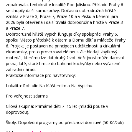
zopakovala, tentokrát v lokalitě Pod Juliskou. Příkladu Prahy 6
se chopily další samosprávy. Dočasná dobrodružná hřiště
vznikla v Praze 3, Praze 7, Praze 10 a v Písku a během jara
2026 byla otevřena i další trvalá dobrodružná hřiště v Praze 3
a Praze 7.
Dobrodružné hřiště Vypich funguje díky spolupráci Prahy 6,
spolku Město přátelské k dětem a Domu dětí a mládeže Prahy
6. Projekt je postaven na principech udržitelnosti a cirkulární
ekonomiky, proto provozovatelé neustále hledají zbytkový
materiál, kterému lze dát druhý život. Veřejnost může darovat
prkna, latě, staré hrnce do bahenní kuchyňky nebo vyřazené
zahradní nářadí.
Praktické informace pro návštěvníky:
Lokalita:
Roh ulic Na Klášterním a Na Vypichu.
Pro veřejnost zdarma.
Cílová skupina:
Primárně děti 7–15 let (mladší pouze v
doprovodu).
Školy:
Dopolední programy po předchozí domluvě (50 Kč/žák).