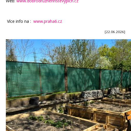
Web:
www.dobrodruznehristevypich.cz
Více info na :
www.praha6.cz
[22.06.2026]