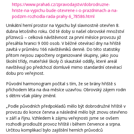
https://www.praha6.cz/zpravodajstvi/dobrodruzne-
hriste-na-vypichu-bude-otevrene-i-o-prazdninach-a-na-
podzim-rozhodla-rada-prahy-6_78586.html
Unikátní herní prostor na Vypichu byl slavnostně otevřen 8.
dubna letošního roku. Od té doby si našel obrovské množství
příznivců – celková návštěvnost za první měsíce provozu již
přesáhla hranici 9 000 osob. V běžné otevírací dny na hřiště
zavítá v průměru 166 návštěvníků denně. Do této statistiky
přitom nejsou započteny organizované skupiny, jako jsou
školní třídy, mateřské školy či skautské oddíly, které areál
navštěvují po předchozí domluvě mimo standardní otevírací
dobu pro veřejnost.
Původní harmonogram počítal s tím, že se brány hřiště s
příchodem léta na dva měsíce uzavřou. Obrovský zájem rodin
s dětmi však plány změnil.
„Podle původních předpokladů mělo být dobrodružné hřiště v
provozu do konce června a následně mělo být znovu otevřeno
v září a říjnu. Vzhledem k zájmu veřejnosti jsme se ovšem
rozhodli prodloužit provoz hřiště i během července a srpna.
Určitou komplikací bylo zajištění herních průvodců