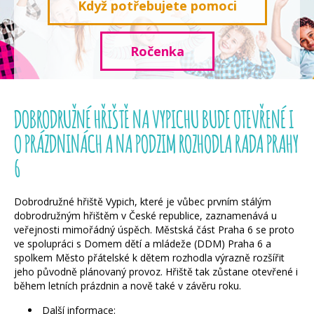
Když potřebujete pomoci
Ročenka
DOBRODRUŽNÉ HŘIŠTĚ NA VYPICHU BUDE OTEVŘENÉ I
O PRÁZDNINÁCH A NA PODZIM ROZHODLA RADA PRAHY
6
Dobrodružné hřiště Vypich, které je vůbec prvním stálým
dobrodružným hřištěm v České republice, zaznamenává u
veřejnosti mimořádný úspěch. Městská část Praha 6 se proto
ve spolupráci s Domem dětí a mládeže (DDM) Praha 6 a
spolkem Město přátelské k dětem rozhodla výrazně rozšířit
jeho původně plánovaný provoz. Hřiště tak zůstane otevřené i
během letních prázdnin a nově také v závěru roku.
Další informace: