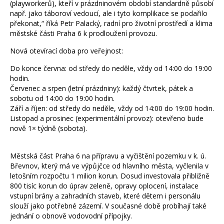
(playworkerů), kteří v prázdninovém období standardně působí
např. jako táboroví vedoucí, ale i tyto komplikace se podařilo
překonat,“ říká Petr Palacký, radní pro životní prostředí a klima
městské části Praha 6 k prodloužení provozu.
Nová otevírací doba pro veřejnost:
Do konce června:
od středy do neděle, vždy od 14:00 do 19:00
hodin.
Červenec a srpen (letní prázdniny):
každý čtvrtek, pátek a
sobotu od 14:00 do 19:00 hodin.
Září a říjen:
od středy do neděle, vždy od 14:00 do 19:00 hodin.
Listopad a prosinec (experimentální provoz):
otevřeno bude
nově 1× týdně (sobota).
Městská část Praha 6 na přípravu a vyčištění pozemku v k. ú.
Břevnov, který má ve výpůjčce od hlavního města, vyčlenila v
letošním rozpočtu 1 milion korun. Dosud investovala přibližně
800 tisíc korun do úprav zeleně, opravy oplocení, instalace
vstupní brány a zahradních staveb, které dětem i personálu
slouží jako potřebné zázemí. V současné době probíhají také
jednání o obnově vodovodní přípojky.