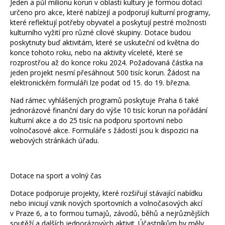
Jeden a půl milionu korun v oblasti kultury je formou dotací
určeno pro akce, které nabízejí a podporují kulturní programy,
které reflektují potřeby obyvatel a poskytují pestré možnosti
kulturního vyžití pro různé cílové skupiny. Dotace budou
poskytnuty buď aktivitám, které se uskuteční od května do
konce tohoto roku, nebo na aktivity víceleté, které se
rozprostřou až do konce roku 2024. Požadovaná částka na
jeden projekt nesmí přesáhnout 500 tisíc korun. Žádost na
elektronickém formuláři lze podat od 15. do 19. března.
Nad rámec vyhlášených programů poskytuje Praha 6 také
jednorázové finanční dary do výše 10 tisíc korun na pořádání
kulturní akce a do 25 tisíc na podporu sportovní nebo
volnočasové akce. Formuláře s žádostí jsou k dispozici na
webových stránkách úřadu.
Dotace na sport a volný čas
Dotace podporuje projekty, které rozšiřují stávající nabídku
nebo iniciují vznik nových sportovních a volnočasových akcí
v Praze 6, a to formou turnajů, závodů, běhů a nejrůznějších
soutěží a dalších jednorázových aktivit. Účastníkům by měly