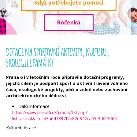
Když potřebujete pomoci
Ročenka
DOTACE NA SPORTOVNÍ AKTIVITY, KULTURU,
EKOLOGII I PAMÁTKY
Praha 6 i v letošním roce připravila dotační programy,
jejichž cílem je podpořit sport a aktivní trávení volného
času, ekologické projekty, péči o zeleň nebo zachování
architektonického dědictví.
Další informace:
https://www.praha6.cz/granty/list.php?
list=aktual&crc=d3a647897f2e82e842ca05f3f607ff60
Kulturní dotace