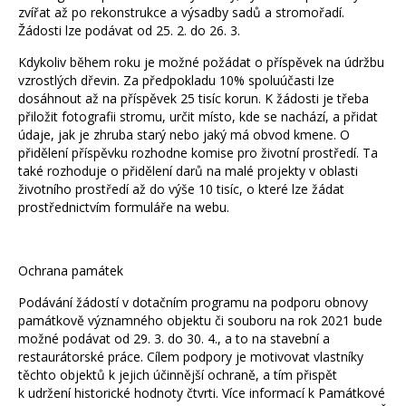
zvířat až po rekonstrukce a výsadby sadů a stromořadí.
Žádosti lze podávat od 25. 2. do 26. 3.
Kdykoliv během roku je možné požádat o příspěvek na údržbu
vzrostlých dřevin. Za předpokladu 10% spoluúčasti lze
dosáhnout až na příspěvek 25 tisíc korun. K žádosti je třeba
přiložit fotografii stromu, určit místo, kde se nachází, a přidat
údaje, jak je zhruba starý nebo jaký má obvod kmene. O
přidělení příspěvku rozhodne komise pro životní prostředí. Ta
také rozhoduje o přidělení darů na malé projekty v oblasti
životního prostředí až do výše 10 tisíc, o které lze žádat
prostřednictvím formuláře na webu.
Ochrana památek
Podávání žádostí v dotačním programu na podporu obnovy
památkově významného objektu či souboru na rok 2021 bude
možné podávat od 29. 3. do 30. 4., a to na stavební a
restaurátorské práce. Cílem podpory je motivovat vlastníky
těchto objektů k jejich účinnější ochraně, a tím přispět
k udržení historické hodnoty čtvrti. Více informací k Památkové