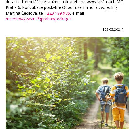
dotaci a formuláře ke stažení naleznete na www stránkách MČ
Praha 6. Konzultace poskytne Odbor územního rozvoje, Ing.
Martina Čečilová, tel:
220 189 975
, e-mail:
mcecilova{zavináč}praha6{tečka}cz
[03.03.2021]