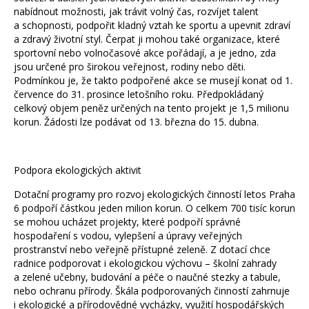
nabídnout možnosti, jak trávit volný čas, rozvíjet talent
a schopnosti, podpořit kladný vztah ke sportu a upevnit zdraví
a zdravý životní styl. Čerpat ji mohou také organizace, které
sportovní nebo volnočasové akce pořádají, a je jedno, zda
jsou určené pro širokou veřejnost, rodiny nebo děti.
Podmínkou je, že takto podpořené akce se musejí konat od 1.
července do 31. prosince letošního roku. Předpokládaný
celkový objem peněz určených na tento projekt je 1,5 milionu
korun. Žádosti lze podávat od 13. března do 15. dubna.
Podpora ekologických aktivit
Dotační programy pro rozvoj ekologických činností letos Praha
6 podpoří částkou jeden milion korun. O celkem 700 tisíc korun
se mohou ucházet projekty, které podpoří správné
hospodaření s vodou, vylepšení a úpravy veřejných
prostranství nebo veřejně přístupné zeleně. Z dotací chce
radnice podporovat i ekologickou výchovu – školní zahrady
a zelené učebny, budování a péče o naučné stezky a tabule,
nebo ochranu přírody. Škála podporovaných činností zahrnuje
i ekologické a přírodovědné vycházky, využití hospodářských