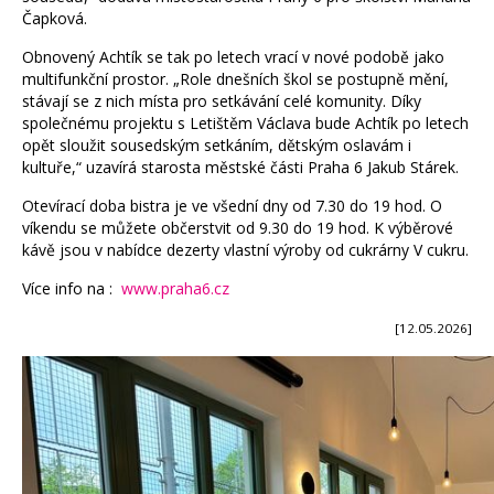
Čapková.
Obnovený Achtík se tak po letech vrací v nové podobě jako
multifunkční prostor. „Role dnešních škol se postupně mění,
stávají se z nich místa pro setkávání celé komunity. Díky
společnému projektu s Letištěm Václava bude Achtík po letech
opět sloužit sousedským setkáním, dětským oslavám i
kultuře,“ uzavírá starosta městské části Praha 6 Jakub Stárek.
Otevírací doba bistra je ve všední dny od 7.30 do 19 hod. O
víkendu se můžete občerstvit od 9.30 do 19 hod. K výběrové
kávě jsou v nabídce dezerty vlastní výroby od cukrárny V cukru.
Více info na :
www.praha6.cz
[12.05.2026]