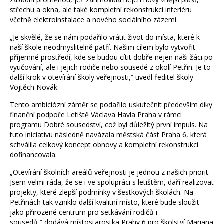
střechu a okna, ale také kompletní rekonstrukci interiéru
včetně elektroinstalace a nového sociálního zázemí.
„Je skvělé, že se nám podařilo vrátit život do místa, které k
naší škole neodmyslitelně patří. Našim cílem bylo vytvořit
příjemné prostředí, kde se budou cítit dobře nejen naši žáci po
vyučování, ale i jejich rodiče nebo sousedé z okolí Petřin. Je to
další krok v otevírání školy veřejnosti,“ uvedl ředitel školy
Vojtěch Novák.
Tento ambiciózní záměr se podařilo uskutečnit především díky
finanční podpoře Letiště Václava Havla Praha v rámci
programu Dobré sousedství, což byl důležitý první impuls. Na
tuto iniciativu následně navázala městská část Praha 6, která
schválila celkový koncept obnovy a kompletní rekonstrukci
dofinancovala.
„Otevírání školních areálů veřejnosti je jednou z našich priorit.
Jsem velmi ráda, že se i ve spolupráci s letištěm, daří realizovat
projekty, které zlepší podmínky v šestkových školách. Na
Petřinách tak vzniklo další kvalitní místo, které bude sloužit
jako přirozené centrum pro setkávání rodičů i
sousedů,“ dodává místostarostka Prahy 6 pro školství Mariana