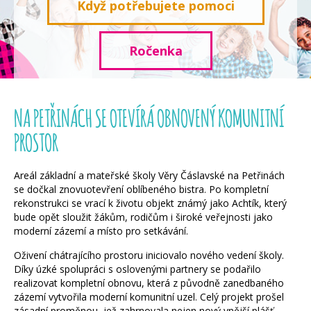
Když potřebujete pomoci
Ročenka
NA PETŘINÁCH SE OTEVÍRÁ OBNOVENÝ KOMUNITNÍ
PROSTOR
Areál základní a mateřské školy Věry Čáslavské na Petřinách
se dočkal znovuotevření oblíbeného bistra. Po kompletní
rekonstrukci se vrací k životu objekt známý jako Achtík, který
bude opět sloužit žákům, rodičům i široké veřejnosti jako
moderní zázemí a místo pro setkávání.
Oživení chátrajícího prostoru iniciovalo nového vedení školy.
Díky úzké spolupráci s oslovenými partnery se podařilo
realizovat kompletní obnovu, která z původně zanedbaného
zázemí vytvořila moderní komunitní uzel. Celý projekt prošel
zásadní proměnou, jež zahrnovala nejen nový vnější plášť,