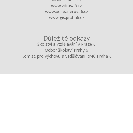
www.zdrava6.cz
www.bezbarierova6.cz
www.gis.praha6.cz
Důležité odkazy
Školství a vzdělávání v Praze 6
Odbor školství Prahy 6
Komise pro výchovu a vzdělávání RMČ Praha 6