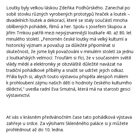
Loutky byly velkou láskou Zdeňka Podhůrského. Zanechal po
sobě stovku různých vyrobených prototypů hraček a loutek –
divadelních loutek a dekorací, které se staly součástí mnoha
oblíbených pohádek, filmů a her. Spolu s Josefem Skupou a
Jiřím Trnkou patřili mezi nejvýznamnější loutkaře 40. až 80. let
minulého století. „Fenomén české loutky má velký kulturní a
historický význam a považuji za důležité připomínat si
skutečnost, že jsme byli považováni v minulém století za jednu
z loutkařských velmocí. Troufám si říci, že v současném světě
vlády médií a elektroniky je obzvláště důležité navázat na
tradiční pohádkové příběhy a snažit se udržet jejich odkaz.
Přála bych si, abych touto výstavou přispěla alespoň málem
k prohloubení zájmu našich dětí o hodnoty českého kulturního
dědictví,“ uvedla radní Eva Smutná, která má na starosti gesci
výstavnictví.
Ať vás v krásném předvánočním čase tato pohádková výstava
zahřeje u srdce. Za výlohami Skleněného paláce si ji můžete
prohlédnout až do 10. ledna.