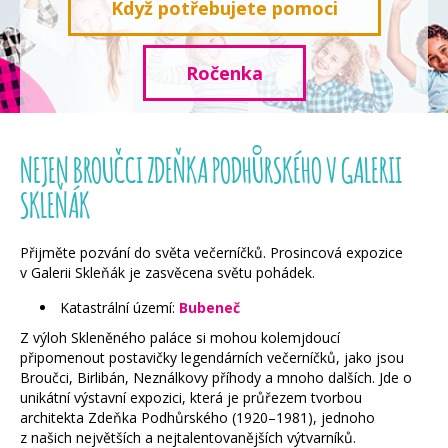
Když potřebujete pomoci
Ročenka
NEJEN BROUČCI ZDEŇKA PODHŮRSKÉHO V GALERII
SKLEŇÁK
Přijměte pozvání do světa večerníčků. Prosincová expozice
v Galerii Skleňák je zasvěcena světu pohádek.
Katastrální území:
Bubeneč
Z výloh Skleněného paláce si mohou kolemjdoucí
připomenout postavičky legendárních večerníčků, jako jsou
Broučci, Birlibán, Neználkovy příhody a mnoho dalších. Jde o
unikátní výstavní expozici, která je průřezem tvorbou
architekta Zdeňka Podhůrského (1920–1981), jednoho
z našich největších a nejtalentovanějších výtvarníků.