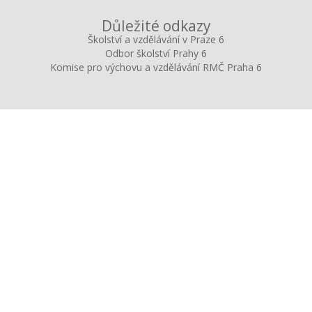
Důležité odkazy
Školství a vzdělávání v Praze 6
Odbor školství Prahy 6
Komise pro výchovu a vzdělávání RMČ Praha 6