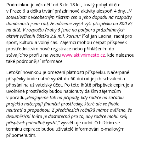
Podmínkou je věk dětí od 3 do 18 let, trvalý pobyt dítěte
v Praze 6 a délka trvání prázdninové aktivity alespoň 4 dny.
„V
souvislosti s všeobecným růstem cen a jeho dopadu na rozpočty
domácností jsem rád, že můžeme zvýšit výši příspěvku na 800 Kč
na dítě. V rozpočtu Prahy 6 jsme na podporu prázdninových
aktivit vyčlenili částku 2,8 mil. korun,“
říká Jan Lacina, radní pro
sport, kulturu a volný čas. Zájemci mohou čerpat příspěvek
prostřednictvím nové registrace nebo přihlášením do
stávajícího profilu na webu
www.aktivnimesto.cz
, kde naleznou
také podrobnější informace.
Letošní novinkou je omezení platnosti příspěvku. Načerpané
příspěvky bude nutné využít do 60 dní od jejich schválení a
připsání na uživatelský účet. Po této lhůtě příspěvek expiruje a
uvolněné prostředky budou nabídnuty dalším zájemcům
v pořadí.
„Reagujeme tak na případy, kdy rodiče na začátku
projektu načerpají finanční prostředky, které ale ve finále
neutratí a propadnou. Z předchozích ročníků máme ověřeno, že
dvouměsíční lhůta je dostatečná pro to, aby rodiče mohli svůj
příspěvek pohodlně využít,“
vysvětluje radní. O blížícím se
termínu expirace budou uživatelé informováni e-mailovým
připomenutím.