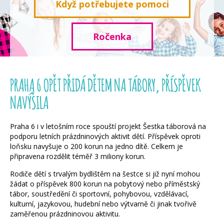
Když potřebujete pomoci
Ročenka
PRAHA 6 OPĚT PŘIDÁ DĚTEM NA TÁBORY, PŘÍSPĚVEK
NAVÝŠILA
Praha 6 i v letošním roce spouští projekt Šestka táborová na
podporu letních prázdninových aktivit dětí. Příspěvek oproti
loňsku navyšuje o 200 korun na jedno dítě. Celkem je
připravena rozdělit téměř 3 miliony korun.
Rodiče dětí s trvalým bydlištěm na šestce si již nyní mohou
žádat o příspěvek 800 korun na pobytový nebo příměstský
tábor, soustředění či sportovní, pohybovou, vzdělávací,
kulturní, jazykovou, hudební nebo výtvarně či jinak tvořivě
zaměřenou prázdninovou aktivitu.