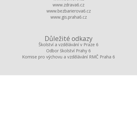
www.zdrava6.cz
www.bezbarierova6.cz
www.gis.praha6.cz
Důležité odkazy
Školství a vzdělávání v Praze 6
Odbor školství Prahy 6
Komise pro výchovu a vzdělávání RMČ Praha 6