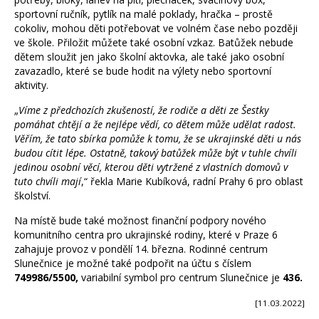
sportovní ručník, pytlík na malé poklady, hračka – prostě
cokoliv, mohou děti potřebovat ve volném čase nebo později
ve škole. Přiložit můžete také osobní vzkaz. Batůžek nebude
dětem sloužit jen jako školní aktovka, ale také jako osobní
zavazadlo, které se bude hodit na výlety nebo sportovní
aktivity.
„
Víme z předchozích zkušeností, že rodiče a děti ze Šestky
pomáhat chtějí a že nejlépe vědí, co dětem může udělat radost.
Věřím, že tato sbírka pomůže k tomu, že se ukrajinské děti u nás
budou cítit lépe. Ostatně, takový batůžek může být v tuhle chvíli
jedinou osobní věcí, kterou děti vytržené z vlastních domovů v
tuto chvíli mají
,“ řekla Marie Kubíková, radní Prahy 6 pro oblast
školství.
Na místě bude také možnost finanční podpory nového
komunitního centra pro ukrajinské rodiny, které v Praze 6
zahajuje provoz v pondělí 14. března. Rodinné centrum
Slunečnice je možné také podpořit na účtu s číslem
749986/5500,
variabilní symbol pro centrum Slunečnice je
436.
[11.03.2022]