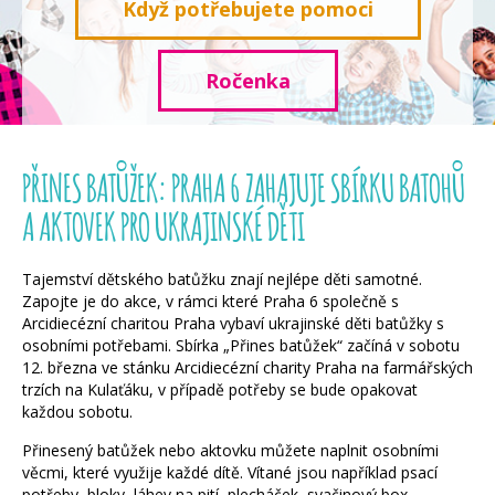
Když potřebujete pomoci
Ročenka
PŘINES BATŮŽEK: PRAHA 6 ZAHAJUJE SBÍRKU BATOHŮ
A AKTOVEK PRO UKRAJINSKÉ DĚTI
Tajemství dětského batůžku znají nejlépe děti samotné.
Zapojte je do akce, v rámci které Praha 6 společně s
Arcidiecézní charitou Praha vybaví ukrajinské děti batůžky s
osobními potřebami. Sbírka „Přines batůžek“ začíná v sobotu
12. března ve stánku Arcidiecézní charity Praha na farmářských
trzích na Kulaťáku, v případě potřeby se bude opakovat
každou sobotu.
Přinesený batůžek nebo aktovku můžete naplnit osobními
věcmi, které využije každé dítě. Vítané jsou například psací
potřeby, bloky, láhev na pití, plecháček, svačinový box,