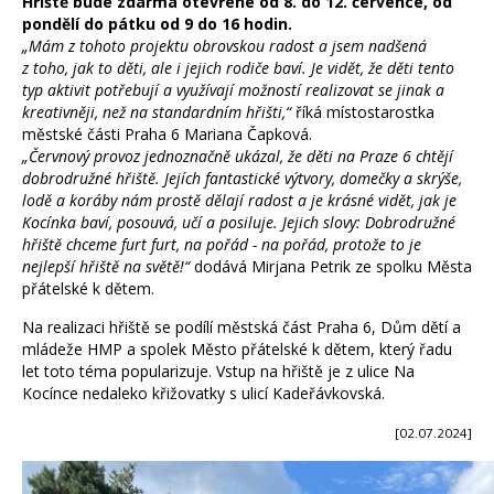
Hřiště bude zdarma otevřené od 8. do 12. července, od
pondělí do pátku od 9 do 16 hodin.
„Mám z tohoto projektu obrovskou radost a jsem nadšená
z toho, jak to děti, ale i jejich rodiče baví. Je vidět, že děti tento
typ aktivit potřebují a využívají možností realizovat se jinak a
kreativněji, než na standardním hřišti,“
říká místostarostka
městské části Praha 6 Mariana Čapková.
„Červnový provoz jednoznačně ukázal, že děti na Praze 6 chtějí
dobrodružné hřiště. Jejích fantastické výtvory, domečky a skrýše,
lodě a koráby nám prostě dělají radost a je krásné vidět, jak je
Kocínka baví, posouvá, učí a posiluje. Jejich slovy: Dobrodružné
hřiště chceme furt furt, na pořád - na pořád, protože to je
nejlepší hřiště na světě!“
dodává Mirjana Petrik ze spolku Města
přátelské k dětem.
Na realizaci hřiště se podílí městská část Praha 6, Dům dětí a
mládeže HMP a spolek Město přátelské k dětem, který řadu
let toto téma popularizuje. Vstup na hřiště je z ulice Na
Kocínce nedaleko křižovatky s ulicí Kadeřávkovská.
[02.07.2024]