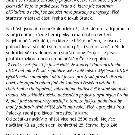
jsem rád, že je to právě zase Praha 6, která jde ostatním
příkladem a nebojí se zkoušet nové postupy a projekty,“
říká
starosta městské části Praha 6 Jakub Stárek.
Na hřišti jsou přítomni školení lektoři, kteří dětem rádi poradí a
zapůjčí nářadí, různé herní prvky a materiál na tvoření.
Nejvhodnější věk dětí, pro které je hřiště určeno, je osm až
patnáct let a tyto děti sem mohou přijít i samostatně, děti do
sedmi let věku v doprovodu starší osoby. Projekt je první
pilotní ukázkou tohoto druhu hřiště v České republice.
„Z reakce veřejnosti je jasně vidět, že koncept dobrodružného
hřiště má mít v České republice své trvalé místo. Myšlenka hřiště
vytvářeného samotnými dětmi je sice pro české prostředí zcela
nová, ale zapadá mimo jiné do kontextu českého vztahu k
chataření a chalupaření, zahradnímu kutilství či k silné skautské
tradici. Na základě našeho dočasného projektu nyní nejen Praha
6, ale i jiné samosprávy uvažují o tom, za jakých podmínek by
mohly dobrodružné hřiště zřídit natrvalo,"
říká k projektu Petr
Palacký, radní pro životní prostředí a klima.
Od začátku navštívilo hřiště více než 2500 osob. Nejvíce
návštěvníků za jeden den, konkrétně 25. června, bylo 246.