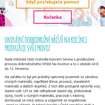
Když potřebujete pomoci
Ročenka
UNIKÁTNÍ DOBRODRUŽNÉ HŘIŠTĚ NA KOCÍNCE
PRODLUŽUJE SVŮJ PROVOZ
Rada městské části rozhodla koncem června o prodloužení
provozu dobrodružného hřiště Na Kocínce a to v období od 8.
do 12. července.
Na začátku to byl jen prázdný oplocený pozemek se zásobou
různých materiálů, například dřeva, provazů, stavebních
materiálů a dalších doplňků. Z nich děti postupně vytvořily svůj
vlastní svět. Učí se zde odhadovat vlastní síly, překonávat
výzvy, tvořit z různých materiálů, pracovat s nástroji,
domlouvat se mezi sebou a vzájemně se respektovat.
„Jasně se ukázalo, že takový projekt v České republice chybí a