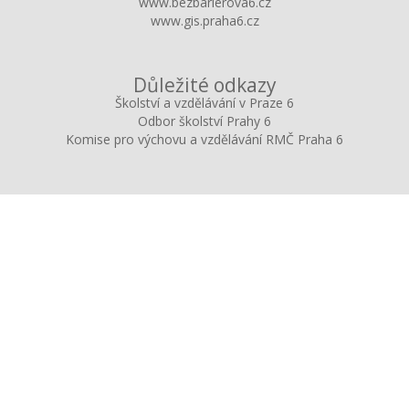
www.bezbarierova6.cz
www.gis.praha6.cz
Důležité odkazy
Školství a vzdělávání v Praze 6
Odbor školství Prahy 6
Komise pro výchovu a vzdělávání RMČ Praha 6