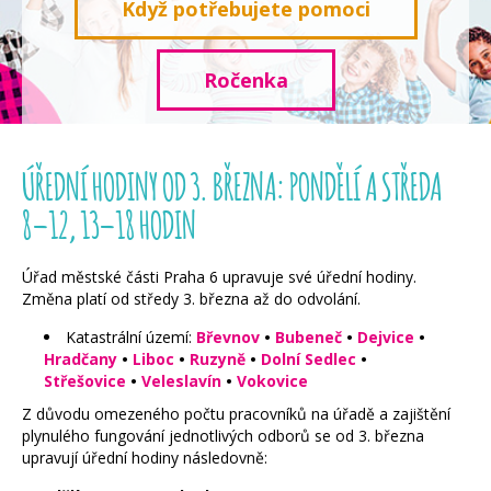
Když potřebujete pomoci
Ročenka
ÚŘEDNÍ HODINY OD 3. BŘEZNA: PONDĚLÍ A STŘEDA
8–12, 13–18 HODIN
Úřad městské části Praha 6 upravuje své úřední hodiny.
Změna platí od středy 3. března až do odvolání.
Katastrální území:
Břevnov
•
Bubeneč
•
Dejvice
•
Hradčany
•
Liboc
•
Ruzyně
•
Dolní Sedlec
•
Střešovice
•
Veleslavín
•
Vokovice
Z důvodu omezeného počtu pracovníků na úřadě a zajištění
plynulého fungování jednotlivých odborů se od 3. března
upravují úřední hodiny následovně: