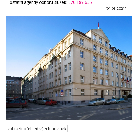
- ostatní agendy odboru služeb:
220 189 655
[01.03.2021]
zobrazit přehled všech novinek