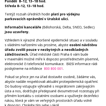
Pondělí 8–12, 13–18 hod.
Středa 8–12, 13–18 hod.
Tentýž rozsah úředních hodin
platí pro výdejnu
parkovacích oprávnění v Uralské ulici.
Informační kanceláře
(Bělohorská, Delta, SNEO, Sedlec)
jsou uzavřeny.
Vzhledem k výrazně zhoršené epidemické situaci a v souladu
s vládními nařízeními vás prosíme, abyste
osobní návštěvu
úřadu zvolili pouze v nezbytných a neodkladných
záležitostech.
Úřad městské části Praha 6 vám bude
v maximální možné míře k dispozici prostřednictvím písemné,
elektronické či telefonické komunikace. Bližší informace rádi
poskytneme na infolince
800 800 001
.
Pokud se přece jen na úřad dostavíte osobně, žádáme vás,
abyste nadále respektovali aktuální protiepidemická opatření.
Do budovy vstupujte výhradně s respirátorem zakrývajícím
ústa a nos, dodržujte předepsané dvoumetrové rozestupy při
přímém kontaktu s ostatními osobami a využívejte dezinfekci
rukou, která je vám ve veřejných prostorách úřadu volně
k dispozici. Chráníte tím sebe i okolí.