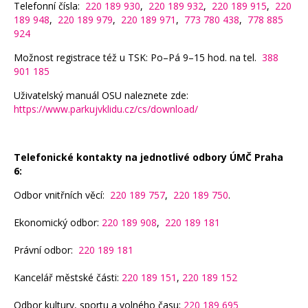
Telefonní čísla:
220 189 930
,
220 189 932
,
220 189 915
,
220
189 948
,
220 189 979
,
220 189 971
,
773 780 438
,
778 885
924
Možnost registrace též u TSK: Po–Pá 9–15 hod. na tel.
388
901 185
Uživatelský manuál OSU naleznete zde:
https://www.parkujvklidu.cz/cs/download/
Telefonické kontakty na jednotlivé odbory ÚMČ Praha
6:
Odbor vnitřních věcí:
220 189 757
,
220 189 750
.
Ekonomický odbor:
220 189 908
,
220 189 181
Právní odbor:
220 189 181
Kancelář městské části:
220 189 151
,
220 189 152
Odbor kultury, sportu a volného času:
220 189 695