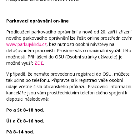
Parkovací oprávnění on-line
Prodloužení parkovacího oprávnění a nově od 20. září i zřízení
nového parkovacího oprávnění lze řešit online prostřednictvím
www.parkujvklidu.cz
, bez nutnosti osobní návštěvy na
detašovaném pracovišti. Prosíme vás o maximální využití této
možnosti. Přihlášení do OSU (Osobní stránky uživatele) je
možné využít
ZDE
.
V případě, že nemáte provedenou registraci do OSU, můžete
tak učinit po telefonu. Připravte si k registraci vaše osobní
údaje včetně čísla občanského průkazu. Pracovníci informační
kanceláře jsou vám prostřednictvím telefonického spojení k
dispozici následovně:
Po a St 8–18 hod.
Út a Čt 8–16 hod.
Pá 8–14 hod.