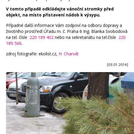
V tomto případě odkládejte vánoční stromky před
objekt, na místo přistavení nádob k výsypu.
Případné další informace Vám zodpoví na odboru dopravy a
životního prostředí Úřadu m. č. Praha 6 Ing. Blanka Svobodová
na tel. čísle
220 189 402
nebo na sekretariátu na tel.čísle
220
189 566
.
zdroj fotografie: ekolist.cz,
H. Charvát
[03.01.2014]