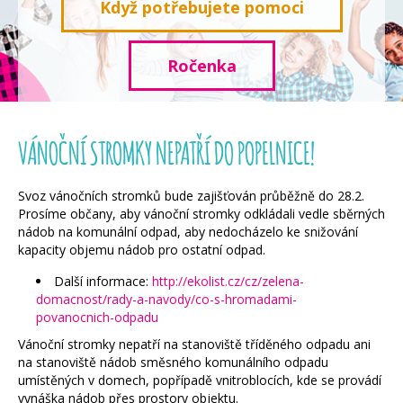
Když potřebujete pomoci
Ročenka
VÁNOČNÍ STROMKY NEPATŘÍ DO POPELNICE!
Svoz vánočních stromků bude zajišťován průběžně do 28.2.
Prosíme občany, aby vánoční stromky odkládali vedle sběrných
nádob na komunální odpad, aby nedocházelo ke snižování
kapacity objemu nádob pro ostatní odpad.
Další informace:
http://ekolist.cz/cz/zelena-
domacnost/rady-a-navody/co-s-hromadami-
povanocnich-odpadu
Vánoční stromky nepatří na stanoviště tříděného odpadu ani
na stanoviště nádob směsného komunálního odpadu
umístěných v domech, popřípadě vnitroblocích, kde se provádí
vynáška nádob přes prostory objektu.