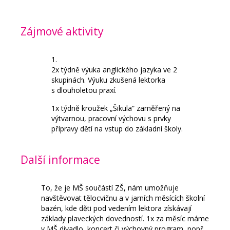
Zájmové aktivity
2x týdně výuka anglického jazyka ve 2
skupinách. Výuku zkušená lektorka
s dlouholetou praxí.
1x týdně kroužek „Šikula“ zaměřený na
výtvarnou, pracovní výchovu s prvky
přípravy dětí na vstup do základní školy.
Další informace
To, že je MŠ součástí ZŠ, nám umožňuje
navštěvovat tělocvičnu a v jarních měsících školní
bazén, kde děti pod vedením lektora získávají
základy plaveckých dovedností. 1x za měsíc máme
v MŠ divadlo, koncert či výchovný program, popř.