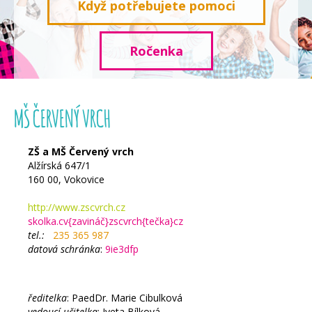
Když potřebujete pomoci
Ročenka
MŠ ČERVENÝ VRCH
ZŠ a MŠ Červený vrch
Alžírská 647/1
160 00, Vokovice
http://www.zscvrch.cz
skolka.cv{zavináč}zscvrch{tečka}cz
tel.:
235 365 987
datová schránka
:
9ie3dfp
ředitelka
: PaedDr. Marie Cibulková
vedoucí učitelka
: Iveta Bílková