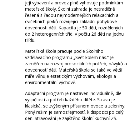
její vybavení a provoz plně vyhovuje podmínkám
mateřské školy. Školní zahrada je netradičně
řešená s řadou nejmodernějších relaxačních a
cvičebních prvků rozvíjející základní pohybové
dovednosti dětí. Kapacita je 50 dětí, rozdělených
do 2 heterogenních tříd. V počtu 26 dětí na jednu
třídu.
Mateřská škola pracuje podle Školního
vzdělávacího programu „Svět kolem nás.“ Je
zaměřen na rozvoj prosociálních potřeb, návyků a
dovedností dětí. Mateřská škola se také ve větší
míře věnuje estetickým výchovám, ekologii a
environmentální výchově.
Adaptační program je nastaven individuálně, dle
vyspělosti a potřeb každého dítěte. Strava je
klasická, se zvýšeným přísunem ovoce a zeleniny.
Pitný režim je samozřejmostí, k dispozici po celý
den. Stravování je zajištěno školní kuchyní ZŠ.