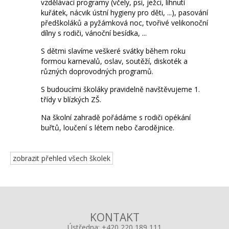
vzdělávací programy (včely, psi, ježci, líhnutí
kuřátek, nácvik ústní hygieny pro děti, ...), pasování
předškoláků a pyžámková noc, tvořivé velikonoční
dílny s rodiči, vánoční besídka, ...
S dětmi slavíme veškeré svátky během roku
formou karnevalů, oslav, soutěží, diskoték a
různých doprovodných programů.
S budoucími školáky pravidelně navštěvujeme 1.
třídy v blízkých ZŠ.
Na školní zahradě pořádáme s rodiči opékání
buřtů, loučení s létem nebo čarodějnice.
zobrazit přehled všech školek
KONTAKT
Ústředna:
+420 220 189 111