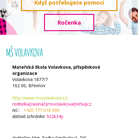
Když potřebujete pomoci
Ročenka
MŠ VOLAVKOVA
Mateřská škola Volavkova, příspěvková
organizace
Volavkova 1877/7
162 00, Břevnov
http://www.msvolavkova.cz/
reditelka{zavináč}msvolavkova{tečka}cz
tel.:
+420 777 016 990
datová schránka
:
922k34y
ředitelka
: Mgr. Radka Smékalová, DiS.