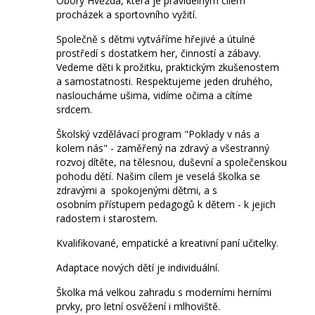
Obory Hvězda, která je pravidelným cílem
procházek a sportovního vyžití.
Společně s dětmi vytváříme hřejivé a útulné
prostředí s dostatkem her, činností a zábavy.
Vedeme děti k prožitku, praktickým zkušenostem
a samostatnosti. Respektujeme jeden druhého,
nasloucháme ušima, vidíme očima a cítíme
srdcem.
Školský vzdělávací program "Poklady v nás a
kolem nás" - zaměřený na zdravý a všestranný
rozvoj dítěte, na tělesnou, duševní a společenskou
pohodu dětí. Našim cílem je veselá školka se
zdravými a spokojenými dětmi, a s
osobním přístupem pedagogů k dětem - k jejich
radostem i starostem.
Kvalifikované, empatické a kreativní paní učitelky.
Adaptace nových dětí je individuální.
Školka má velkou zahradu s moderními herními
prvky, pro letní osvěžení i mlhoviště.