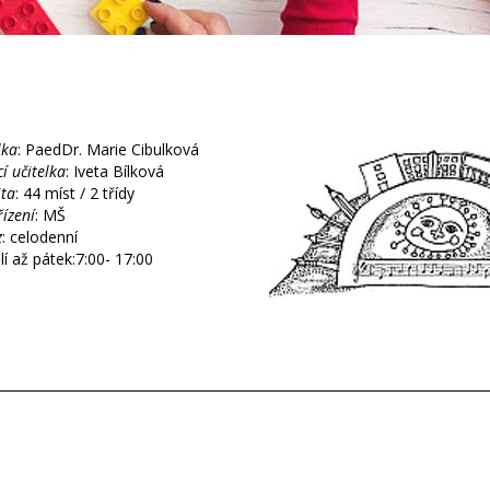
lka
: PaedDr. Marie Cibulková
í učitelka
: Iveta Bílková
ita
: 44 míst / 2 třídy
řízení
: MŠ
z
: celodenní
í až pátek:7:00- 17:00