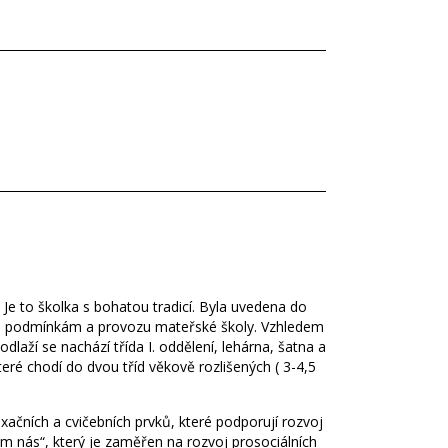
Je to školka s bohatou tradicí. Byla uvedena do
uje podmínkám a provozu mateřské školy. Vzhledem
dlaží se nachází třída I. oddělení, lehárna, šatna a
teré chodí do dvou tříd věkově rozlišených ( 3-4,5
axačních a cvičebních prvků, které podporují rozvoj
m nás“, který je zaměřen na rozvoj prosociálních