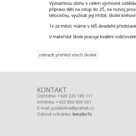
Významnou úlohu v celém výchovně vzdělávac
přípravu dětí na vstup do ZŠ, na rozvoj pro
tělocvičnu, využívat její hřiště, školní knih
1x za měsíc máme v MŠ divadelní představení
V mateřské škole pracuje kvalitní rodičovsk
zobrazit přehled všech školek
KONTAKT
Ústředna:
+420 220 189 111
Infolinka:
+420 800 800 001
E-mail:
podatelna@praha6.cz
Datová schránka:
bmzbv7c