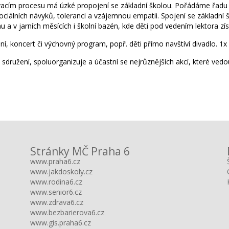
ím procesu má úzké propojení se základní školou. Pořádáme řadu spo
sociálních návyků, toleranci a vzájemnou empatii. Spojení se základ
ovnu a v jarních měsících i školní bazén, kde děti pod vedením lektora z
, koncert či výchovný program, popř. děti přímo navštíví divadlo. 1x
é sdružení, spoluorganizuje a účastní se nejrůznějších akcí, které ve
Stránky MČ Praha 6
www.praha6.cz
www.jakdoskoly.cz
www.rodina6.cz
www.senior6.cz
www.zdrava6.cz
www.bezbarierova6.cz
www.gis.praha6.cz