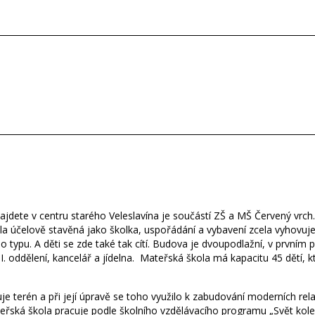
ete v centru starého Veleslavína je součástí ZŠ a MŠ Červený vrch. 
la účelově stavěná jako školka, uspořádání a vybavení zcela vyhov
typu. A děti se zde také tak cítí. Budova je dvoupodlažní, v prvním po
II. oddělení, kancelář a jídelna. Mateřská škola má kapacitu 45 dětí, k
uje terén a při její úpravě se toho využilo k zabudování moderních rel
eřská škola pracuje podle školního vzdělávacího programu „Svět kole