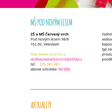
MŠ POD NOVÝM LESEM
ZŠ a MŠ Červený vrch
ředite
Pod Novým lesem 98/8
vedouc
162 00, Veleslavín
kapac
typ za
http://www.zscvrch.cz
provo
skolka{zavináč}zscvrch{tečka}cz
ponděl
tel.:
235 365 987
datová schránka
:
9ie3dfp
AKTUALITY