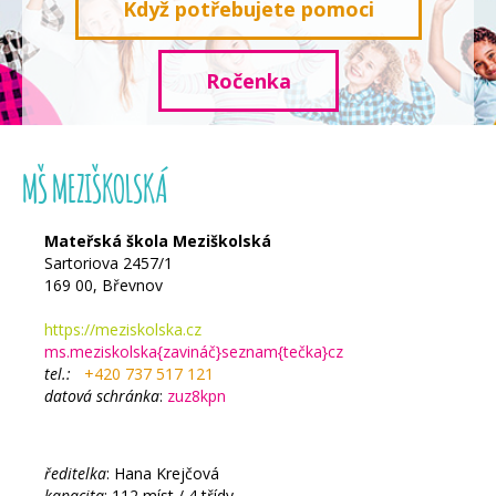
Když potřebujete pomoci
Ročenka
MŠ MEZIŠKOLSKÁ
Mateřská škola Meziškolská
Sartoriova 2457/1
169 00, Břevnov
https://meziskolska.cz
ms.meziskolska{zavináč}seznam{tečka}cz
tel.:
+420 737 517 121
datová schránka
:
zuz8kpn
ředitelka
: Hana Krejčová
kapacita
: 112 míst / 4 třídy