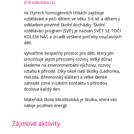
(meziskolska.cz)
Ve čtyřech homogenních třídách z
ajišťuje
vzdělávání a péči dětem ve věku 3-6 let a dětem s
odkladem povinné školní docházky. Školní
vzdělávací program (ŠVP) je nazván SVĚT SE TOČÍ
KOLEM NÁS a zrcadlí veškeré potřeby současných
dětí.
Vytváříme
bezpečný prostor pro děti, který jim
umožňuje jejich přirozený rozvoj.
Velký důraz
klademe na environmentální výchovu, rozvoj
vztahu k přírodě. Díky okolí naší školky (Ladronka,
Hvězda, Břevnovský klášter) a velké členité
zahradě jsme v úzkém kontaktu s přírodou
doslova každý den.
Mateřská škola Meziškolská je školka, která vá
s
nabije
pozitivní energií.
Zájmové aktivity