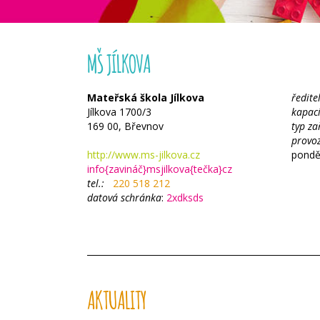
MŠ JÍLKOVA
Mateřská škola Jílkova
ředite
Jílkova 1700/3
kapac
169 00, Břevnov
typ za
provo
http://www.ms-jilkova.cz
ponděl
info{zavináč}msjilkova{tečka}cz
tel.:
220 518 212
datová schránka
:
2xdksds
AKTUALITY