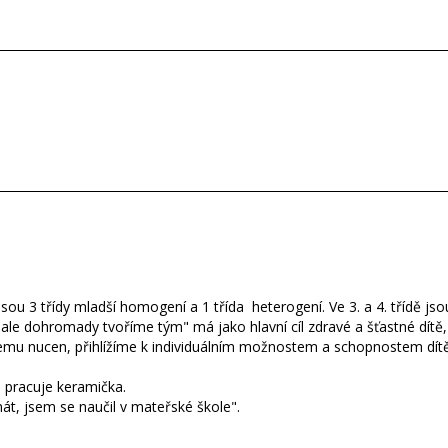
sou 3 třídy mladší homogení a 1 třída heterogení. Ve 3. a 4. třídě jsou
 ale dohromady tvoříme tým" má jako hlavní cíl zdravé a šťastné dítě
čemu nucen, přihlížíme k individuálním možnostem a schopnostem dít
 pracuje keramička.
t, jsem se naučil v mateřské škole".