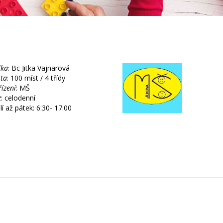
lka
: Bc Jitka Vajnarová
ita
: 100 míst / 4 třídy
řízení
: MŠ
z
: celodenní
í až pátek: 6:30- 17:00