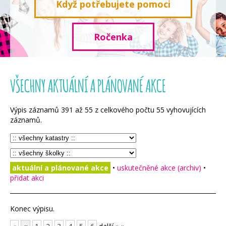
Když potřebujete pomoci
Ročenka
VŠECHNY AKTUÁLNÍ A PLÁNOVANÉ AKCE
Výpis záznamů
391
až
55
z celkového počtu
55
vyhovujících
záznamů.
aktuální a plánované akce
•
uskutečněné akce (archiv)
•
přidat akci
Konec výpisu.