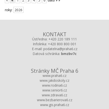
«
«
1
2
3
4
5
6
další »
»
roky:
2026
KONTAKT
Ústředna:
+420 220 189 111
Infolinka:
+420 800 800 001
E-mail:
podatelna@praha6.cz
Datová schránka:
bmzbv7c
Stránky MČ Praha 6
www.praha6.cz
www.jakdoskoly.cz
www.rodina6.cz
www.senior6.cz
www.zdrava6.cz
www.bezbarierova6.cz
www.gis.praha6.cz