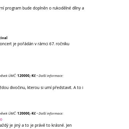
turní program bude doplněn o rukodělné dílny a
ival
oncert je pořádán v rámci 67. ročníku
pěvek ÚMČ:
120000,-Kč
•
Další informace:
ou divočinu, kterou si umí představit. A to i
pěvek ÚMČ:
120000,-Kč
•
Další informace:
00
ý je jiný a to je právě to krásné. Jen