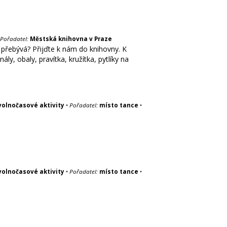
Pořadatel:
Městská knihovna v Praze
přebývá? Přijďte k nám do knihovny. K
ly, obaly, pravítka, kružítka, pytlíky na
volnočasové aktivity
•
Pořadatel:
místo tance
•
volnočasové aktivity
•
Pořadatel:
místo tance
•