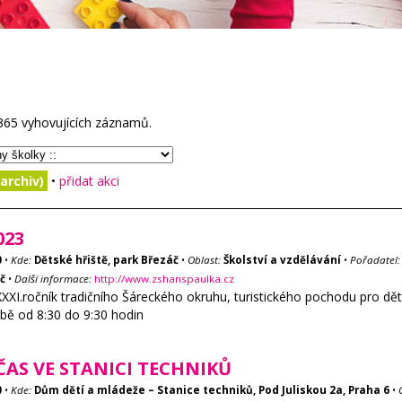
365
vyhovujících záznamů.
archiv)
•
přidat akci
023
0
•
Kde:
Dětské hřiště, park Březáč
•
Oblast:
Školství a vzdělávání
•
Pořadatel:
č
•
Další informace:
http://www.zshanspaulka.cz
XXXI.ročník tradičního Šáreckého okruhu, turistického pochodu pro děti
obě od 8:30 do 9:30 hodin
AS VE STANICI TECHNIKŮ
0
•
Kde:
Dům dětí a mládeže – Stanice techniků, Pod Juliskou 2a, Praha 6
•