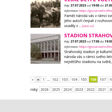
Kdy:
27.07.2023
od
19:00
do
21:0
informace:
https://goout.net/cs/f
Paměť národa vás v rámci sv
Jeho autoři čerpali z rozhovor
usadily v
...
[více »»]
STADION STRAHOV 
Kdy:
27.07.2023
od
17:00
do
19:0
informace:
https://goout.net/cs/f
Strahovský stadion je kulturn
národa vás v rámci svého le
největšího stadionu na světě
«
«
1
....
102
103
104
105
106
107
1
roky:
2026
2025
2024
2023
2022
2021
2