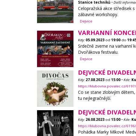
Stanice techniků
•
Další informa
Celopražská akce středisek s 
zábavné workshopy.
Dejvice
VARHANNÍ KONCER
Kdy:
05.09.2023
od
19:00
do
19:4
Srdečně zveme na varhanní ko
Dvořákova festivalu.
Dejvice
DEJVICKÉ DIVADEL
Kdy:
27.08.2023
od
15:00
•
Kde:
Ku
https://klubovna.povalec.cz/6197
Co se stane zlobivým dětem, k
tu nejlegračnější.
DEJVICKÉ DIVADEL
Kdy:
26.08.2023
od
15:00
•
Kde:
Ku
https://klubovna.povalec.cz/6196
Pohádka Marky Míkové Medvěd k