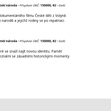
měť národa
•
Příspěvek ÚMČ:
150000,-Kč
•
Další
okumentárního filmu České děti z Volyně.
narodili a jejichž rodiny se po repatriaci
měť národa
•
Příspěvek ÚMČ:
150000,-Kč
•
Další
é se snaží najít novou identitu. Paměť
seznámí se zásadními historickými momenty