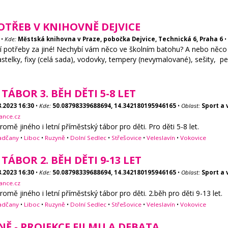
u…
OTŘEB V KNIHOVNĚ DEJVICE
•
Kde:
Městská knihovna v Praze, pobočka Dejvice, Technická 6, Praha 6
•
 potřeby za jiné! Nechybí vám něco ve školním batohu? A nebo něco 
telky, fixy (celá sada), vodovky, tempery (nevymalované), sešity, pená
TÁBOR 3. BĚH DĚTI 5-8 LET
8.2023
16:30
•
Kde:
50.08798339688694, 14.342180195946165
•
Oblast:
Sport a 
ance.cz
mě jiného i letní příměstský tábor pro děti. Pro děti 5-8 let.
adčany
•
Liboc
•
Ruzyně
•
Dolní Sedlec
•
Střešovice
•
Veleslavín
•
Vokovice
TÁBOR 2. BĚH DĚTI 9-13 LET
8.2023
16:30
•
Kde:
50.08798339688694, 14.342180195946165
•
Oblast:
Sport a 
ance.cz
mě jiného i letní příměstský tábor pro děti. 2.běh pro děti 9-13 let.
adčany
•
Liboc
•
Ruzyně
•
Dolní Sedlec
•
Střešovice
•
Veleslavín
•
Vokovice
NĚ - PROJEKCE FILMU A DEBATA