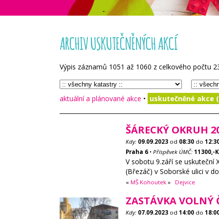
ARCHIV USKUTEČNĚNÝCH AKCÍ
Výpis záznamů
1051
až
1060
z celkového počtu
2
aktuální a plánované akce
•
uskutečněné akce (
ŠÁRECKÝ OKRUH 2
Kdy:
09.09.2023
od
08:30
do
12:3
Praha 6
•
Příspěvek ÚMČ:
11300,-K
V sobotu 9.září se uskuteční 
(Březáč) v Soborské ulici v d
«
MŠ Kohoutek
»
Dejvice
ZASTÁVKA VOLNÝ Č
Kdy:
07.09.2023
od
14:00
do
18:0