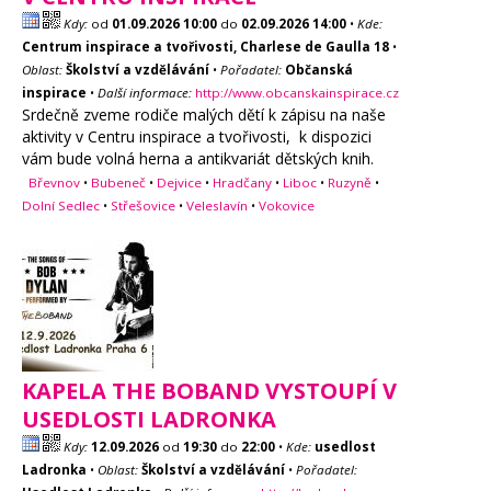
Kdy:
od
01.09.2026
10:00
do
02.09.2026
14:00
•
Kde:
Centrum inspirace a tvořivosti, Charlese de Gaulla 18
•
Oblast:
Školství a vzdělávání
•
Pořadatel:
Občanská
inspirace
•
Další informace:
http://www.obcanskainspirace.cz
Srdečně zveme rodiče malých dětí k zápisu na naše
aktivity v Centru inspirace a tvořivosti, k dispozici
vám bude volná herna a antikvariát dětských knih.
Břevnov
•
Bubeneč
•
Dejvice
•
Hradčany
•
Liboc
•
Ruzyně
•
Dolní Sedlec
•
Střešovice
•
Veleslavín
•
Vokovice
KAPELA THE BOBAND VYSTOUPÍ V
USEDLOSTI LADRONKA
Kdy:
12.09.2026
od
19:30
do
22:00
•
Kde:
usedlost
Ladronka
•
Oblast:
Školství a vzdělávání
•
Pořadatel: