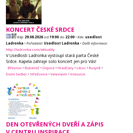
KONCERT ČESKÉ SRDCE
Kdy:
29.08.2026
od
19:00
do
22:00
•
Kde:
usedlost
Ladronka
•
Pořadatel:
Usedlost Ladronka
•
Další informace:
http://ladronka.com/aktuality
V Usedlosti Ladronka vystoupí stará parta České
Srdce. Kapela zahraje solo koncert jen pro Vás!
Břevnov
•
Bubeneč
•
Dejvice
•
Hradčany
•
Liboc
•
Ruzyně
•
Dolní Sedlec
•
Střešovice
•
Veleslavín
•
Vokovice
DEN OTEVŘENÝCH DVEŘÍ A ZÁPIS
V CENTRU INSPIRACE