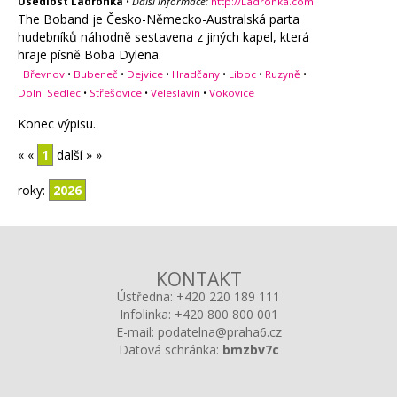
Usedlost Ladronka
•
Další informace:
http://Ladronka.com
The Boband je Česko-Německo-Australská parta
hudebníků náhodně sestavena z jiných kapel, která
hraje písně Boba Dylena.
Břevnov
•
Bubeneč
•
Dejvice
•
Hradčany
•
Liboc
•
Ruzyně
•
Dolní Sedlec
•
Střešovice
•
Veleslavín
•
Vokovice
Konec výpisu.
«
«
1
další »
»
roky:
2026
KONTAKT
Ústředna:
+420 220 189 111
Infolinka:
+420 800 800 001
E-mail:
podatelna@praha6.cz
Datová schránka:
bmzbv7c