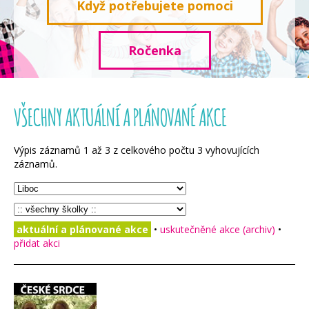
Když potřebujete pomoci
Ročenka
VŠECHNY AKTUÁLNÍ A PLÁNOVANÉ AKCE
Výpis záznamů
1
až
3
z celkového počtu
3
vyhovujících
záznamů.
aktuální a plánované akce
•
uskutečněné akce (archiv)
•
přidat akci