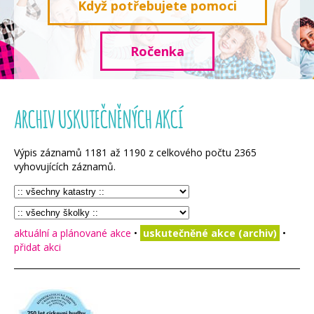
Když potřebujete pomoci
Ročenka
ARCHIV USKUTEČNĚNÝCH AKCÍ
Výpis záznamů
1181
až
1190
z celkového počtu
2365
vyhovujících záznamů.
aktuální a plánované akce
•
uskutečněné akce (archiv)
•
přidat akci