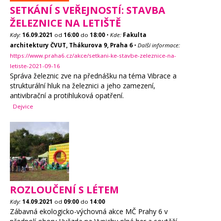
SETKÁNÍ S VEŘEJNOSTÍ: STAVBA
ŽELEZNICE NA LETIŠTĚ
Kdy:
16.09.2021
od
16:00
do
18:00
•
Kde:
Fakulta
architektury ČVUT, Thákurova 9, Praha 6
•
Další informace:
https://www.praha6.cz/akce/setkani-ke-stavbe-zeleznice-na-
letiste-2021-09-16
Správa železnic zve na přednášku na téma Vibrace a
strukturální hluk na železnici a jeho zamezení,
antivibrační a protihluková opatření.
Dejvice
ROZLOUČENÍ S LÉTEM
Kdy:
14.09.2021
od
09:00
do
14:00
Zábavná ekologicko-výchovná akce MČ Prahy 6 v