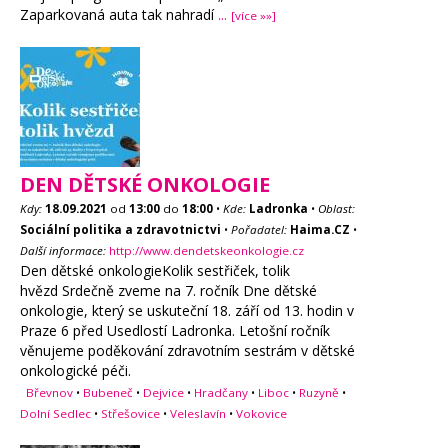
Zaparkovaná auta tak nahradí
...
[více »»]
DEN DĚTSKÉ ONKOLOGIE
Kdy:
18.09.2021
od
13:00
do
18:00
•
Kde:
Ladronka
•
Oblast:
Sociální politika a zdravotnictvi
•
Pořadatel:
Haima.CZ
•
Další informace:
http://www.dendetskeonkologie.cz
Den dětské onkologieKolik sestřiček, tolik
hvězd Srdečně zveme na 7. ročník Dne dětské
onkologie, který se uskuteční 18. září od 13. hodin v
Praze 6 před Usedlostí Ladronka. Letošní ročník
věnujeme poděkování zdravotním sestrám v dětské
onkologické péči.
Břevnov
•
Bubeneč
•
Dejvice
•
Hradčany
•
Liboc
•
Ruzyně
•
Dolní Sedlec
•
Střešovice
•
Veleslavín
•
Vokovice