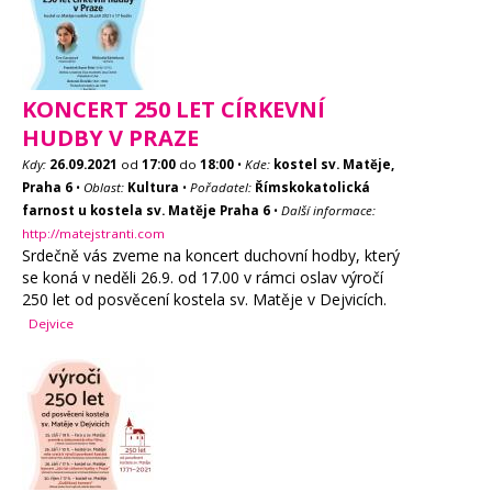
KONCERT 250 LET CÍRKEVNÍ
HUDBY V PRAZE
Kdy:
26.09.2021
od
17:00
do
18:00
•
Kde:
kostel sv. Matěje,
Praha 6
•
Oblast:
Kultura
•
Pořadatel:
Římskokatolická
farnost u kostela sv. Matěje Praha 6
•
Další informace:
http://matejstranti.com
Srdečně vás zveme na koncert duchovní hodby, který
se koná v neděli 26.9. od 17.00 v rámci oslav výročí
250 let od posvěcení kostela sv. Matěje v Dejvicích.
Dejvice