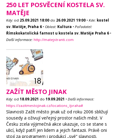
250 LET POSVĚCENÍ KOSTELA SV.
MATĚJE
Kdy:
od
25.09.2021
18:00
do
26.09.2021
19:00
•
Kde:
kostel
sv. Matěje, Praha 6
•
Oblast:
Kultura
•
Pořadatel:
Římskokatolická farnost u kostela sv. Matěje Praha 6
•
Další informace:
http://matejstranti.com
ZAŽÍT MĚSTO JINAK
Kdy:
od
18.09.2021
do
19.09.2021
•
Další informace:
https://zazitmestojinak.cz/locations_/praha#
Slavnosti Zažít město jinak už od roku 2006 sbližují
sousedy a oživují veřejný prostor našich měst. V
Česku zcela výjimečná akce ukazuje, co se stane s
ulicí, když patří jen lidem a jejich fantazii. Právě oni
stojí za programem i produkcí „své“ slavnosti.