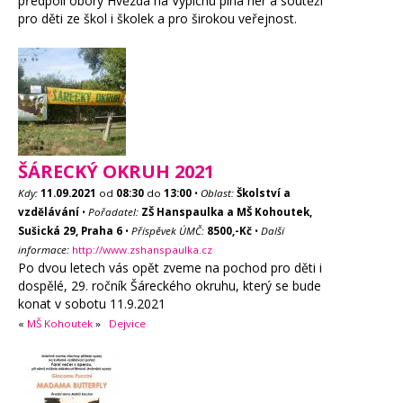
předpolí obory Hvězda na Vypichu plná her a soutěží
pro děti ze škol i školek a pro širokou veřejnost.
ŠÁRECKÝ OKRUH 2021
Kdy:
11.09.2021
od
08:30
do
13:00
•
Oblast:
Školství a
vzdělávání
•
Pořadatel:
ZŠ Hanspaulka a MŠ Kohoutek,
Sušická 29, Praha 6
•
Příspěvek ÚMČ:
8500,-Kč
•
Další
informace:
http://www.zshanspaulka.cz
Po dvou letech vás opět zveme na pochod pro děti i
dospělé, 29. ročník Šáreckého okruhu, který se bude
konat v sobotu 11.9.2021
«
MŠ Kohoutek
»
Dejvice