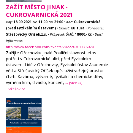
ZAŽÍT MĚSTO JINAK -
CUKROVARNICKÁ 2021
Kdy:
18.09.2021
od
11:00
do
21:00
•
Kde:
Cukrovarnická
(před Fyzikálním ústavem)
•
Oblast:
Kultura
•
Pořadatel:
Střešovický Oříšek,z.s.
•
Příspěvek ÚMČ:
18000,-Kč
•
Další
informace:
http://www.facebook.com/events/202220301778020
Zažijte Ořechovku jinak! Pouliční slavnost letos
potřetí v Cukrovarnické ulici, před Fyzikálním
ústavem. Lidé z Ořechovky, Fyzikální ústav Akademie
věd a Střešovický Oříšek opět oživí veřejný prostor
čtvrti. Kavárna, výtvarné, fyzikální a chemické dílny,
výměna knih, divadlo, koncert,
...
[více »»]
Střešovice