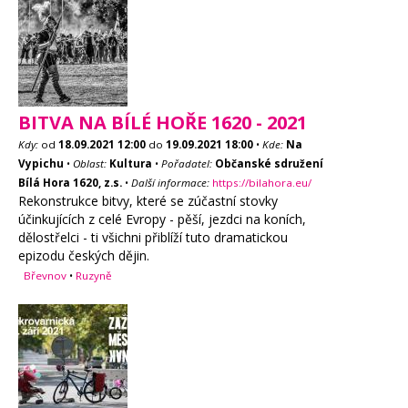
BITVA NA BÍLÉ HOŘE 1620 - 2021
Kdy:
od
18.09.2021
12:00
do
19.09.2021
18:00
•
Kde:
Na
Vypichu
•
Oblast:
Kultura
•
Pořadatel:
Občanské sdružení
Bílá Hora 1620, z.s.
•
Další informace:
https://bilahora.eu/
Rekonstrukce bitvy, které se zúčastní stovky
účinkujících z celé Evropy - pěší, jezdci na koních,
dělostřelci - ti všichni přiblíží tuto dramatickou
epizodu českých dějin.
Břevnov
•
Ruzyně