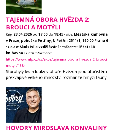
TAJEMNÁ OBORA HVĚZDA 2:
BROUCI A MOTÝLI
Kdy:
23.04.2026
od
17:00
do
18:45
•
Kde:
Městská knihovna
v Praze, pobočka Petřiny, U Petřin 2511/1, 160 00 Praha 6
•
Oblast:
Školství a vzdělávání
•
Pořadatel:
Městská
knihovna
•
Další informace:
https://www.mlp.cz/cz/akce/tajemna-obora-hvezda-2-brouci-
motyli/4584
Starobylý les a louky v oboře Hvězda jsou útočištěm
překvapivě velkého množství rozmanité hmyzí fauny.
HOVORY MIROSLAVA KONVALINY