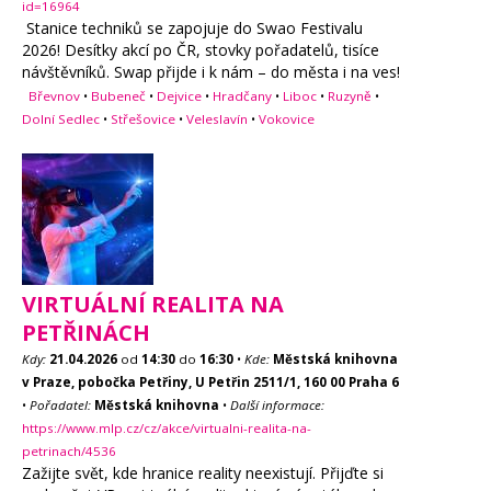
id=16964
Stanice techniků se zapojuje do Swao Festivalu
2026! Desítky akcí po ČR, stovky pořadatelů, tisíce
návštěvníků. Swap přijde i k nám – do města i na ves!
Břevnov
•
Bubeneč
•
Dejvice
•
Hradčany
•
Liboc
•
Ruzyně
•
Dolní Sedlec
•
Střešovice
•
Veleslavín
•
Vokovice
VIRTUÁLNÍ REALITA NA
PETŘINÁCH
Kdy:
21.04.2026
od
14:30
do
16:30
•
Kde:
Městská knihovna
v Praze, pobočka Petřiny, U Petřin 2511/1, 160 00 Praha 6
•
Pořadatel:
Městská knihovna
•
Další informace:
https://www.mlp.cz/cz/akce/virtualni-realita-na-
petrinach/4536
Zažijte svět, kde hranice reality neexistují. Přijďte si