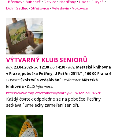
Břevnov
•
Bubeneč
•
Dejvice
•
Hradčany
•
Liboc
•
Ruzyně
•
Dolní Sedlec
•
Střešovice
•
Veleslavín
•
Vokovice
VÝTVARNÝ KLUB SENIORŮ
Kdy:
23.04.2026
od
12:30
do
14:30
•
Kde:
Městská knihovna
v Praze, pobočka Petřiny, U Petřin 2511/1, 160 00 Praha 6
•
Oblast:
Školství a vzdělávání
•
Pořadatel:
Městská
knihovna
•
Další informace:
https://www.mlp.cz/cz/akce/vytvarny-klub-senioru/4528
Každý čtvrtek odpoledne se na pobočce Petřiny
setkávají umělecky zaměření senioři.