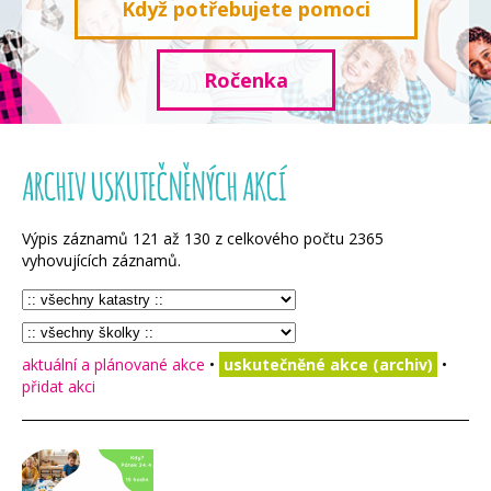
Když potřebujete pomoci
Ročenka
ARCHIV USKUTEČNĚNÝCH AKCÍ
Výpis záznamů
121
až
130
z celkového počtu
2365
vyhovujících záznamů.
aktuální a plánované akce
•
uskutečněné akce (archiv)
•
přidat akci