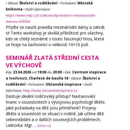
•
Oblast:
Školství a vzdělávání
•
Pořadatel:
Městská
knihovna
•
Další informace:
https://www.mlp.cz/cz/akce/odpoledne-s-mezinarodni-
damou-0/4564
Přijďte se naučit pravidla mezinárodní dámy a zahrát
si! Tento workshop je skvělá příležitost pro všechny,
kdo se chtějí seznámit s touto fascinující hrou, která
se hraje na šachovnici o velikosti 10×10 polí.
SEMINÁŘ ZLATÁ STŘEDNÍ CESTA
VE VÝCHOVĚ
Kdy:
23.04.2026
od
18:00
do
20:00
•
Kde:
Centrum inspirace
a tvořivosti, Charlese de Gaulla 18
•
Oblast:
Školství a
vzdělávání
•
Pořadatel:
Občanská inspirace
•
Další
informace:
http://www.obcanskainspirace.cz
Existuje ideální rodičovský přístup? Nastavování
hranic v souvislostech s vývojovou psychologií dítěte.
Jaké požadavky na dítě jsou přiměřené? Projevy
dítěte a souvislosti se situací v rodině. Jak učíme dítě
sebeovládání a o dalších souvisejících problémech.
Lektorka: Mgr.
...
[více »»]