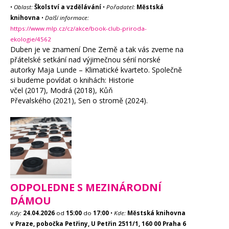
•
Oblast:
Školství a vzdělávání
•
Pořadatel:
Městská
knihovna
•
Další informace:
https://www.mlp.cz/cz/akce/book-club-priroda-
ekologie/4562
Duben je ve znamení Dne Země a tak vás zveme na
přátelské setkání nad výjimečnou sérií norské
autorky Maja Lunde – Klimatické kvarteto. Společně
si budeme povídat o knihách: Historie
včel (2017), Modrá (2018), Kůň
Převalského (2021), Sen o stromě (2024).
ODPOLEDNE S MEZINÁRODNÍ
DÁMOU
Kdy:
24.04.2026
od
15:00
do
17:00
•
Kde:
Městská knihovna
v Praze, pobočka Petřiny, U Petřin 2511/1, 160 00 Praha 6