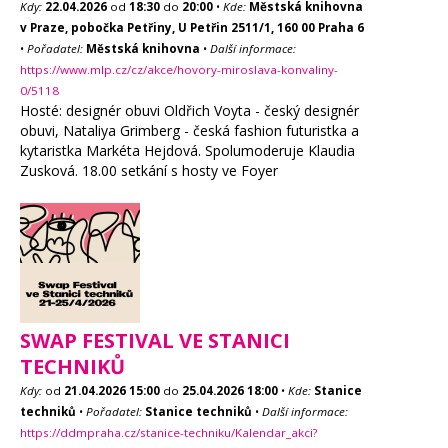
Kdy:
22.04.2026
od
18:30
do
20:00
•
Kde:
Městská knihovna
v Praze, pobočka Petřiny, U Petřin 2511/1, 160 00 Praha 6
•
Pořadatel:
Městská knihovna
•
Další informace:
https://www.mlp.cz/cz/akce/hovory-miroslava-konvaliny-
0/5118
Hosté: designér obuvi Oldřich Voyta - český designér
obuvi, Nataliya Grimberg - česká fashion futuristka a
kytaristka Markéta Hejdová. Spolumoderuje Klaudia
Zusková. 18.00 setkání s hosty ve Foyer
SWAP FESTIVAL VE STANICI
TECHNIKŮ
Kdy:
od
21.04.2026
15:00
do
25.04.2026
18:00
•
Kde:
Stanice
techniků
•
Pořadatel:
Stanice techniků
•
Další informace:
https://ddmpraha.cz/stanice-techniku/Kalendar_akci?