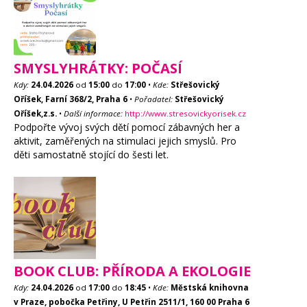
SMYSLYHRÁTKY: POČASÍ
Kdy:
24.04.2026
od
15:00
do
17:00
•
Kde:
Střešovický
Oříšek, Farní 368/2, Praha 6
•
Pořadatel:
Střešovický
Oříšek,z.s.
•
Další informace:
http://www.stresovickyorisek.cz
Podpořte vývoj svých dětí pomocí zábavných her a
aktivit, zaměřených na stimulaci jejich smyslů. Pro
děti samostatně stojící do šesti let.
BOOK CLUB: PŘÍRODA A EKOLOGIE
Kdy:
24.04.2026
od
17:00
do
18:45
•
Kde:
Městská knihovna
v Praze, pobočka Petřiny, U Petřin 2511/1, 160 00 Praha 6