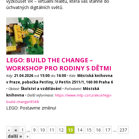
vyzkoušet VR – virtuální realitu, která vás vtáhne do
úchvatných digitálních světů.
LEGO: BUILD THE CHANGE –
WORKSHOP PRO RODINY S DĚTMI
Kdy:
21.04.2026
od
15:00
do
16:00
•
Kde:
Městská knihovna
v Praze, pobočka Petřiny, U Petřin 2511/1, 160 00 Praha 6
•
Oblast:
Školství a vzdělávání
•
Pořadatel:
Městská
knihovna
•
Další informace:
https://www.mlp.cz/cz/akce/lego-
build-change/4548
LEGO: Postavme změnu!
«
«
1
....
9
10
11
12
13
14
15
16
17
....
237
další »
»