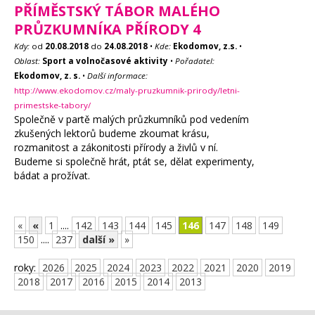
PŘÍMĚSTSKÝ TÁBOR MALÉHO
PRŮZKUMNÍKA PŘÍRODY 4
Kdy:
od
20.08.2018
do
24.08.2018
•
Kde:
Ekodomov, z.s.
•
Oblast:
Sport a volnočasové aktivity
•
Pořadatel:
Ekodomov, z. s.
•
Další informace:
http://www.ekodomov.cz/maly-pruzkumnik-prirody/letni-
primestske-tabory/
Společně v partě malých průzkumníků pod vedením
zkušených lektorů budeme zkoumat krásu,
rozmanitost a zákonitosti přírody a živlů v ní.
Budeme si společně hrát, ptát se, dělat experimenty,
bádat a prožívat.
«
«
1
....
142
143
144
145
146
147
148
149
150
....
237
další »
»
roky:
2026
2025
2024
2023
2022
2021
2020
2019
2018
2017
2016
2015
2014
2013