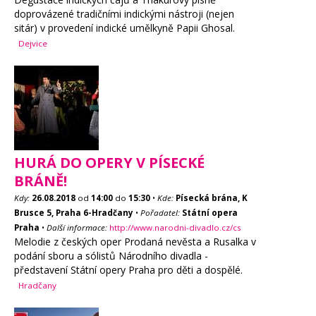
doprovázené tradičními indickými nástroji (nejen
sitár) v provedení indické umělkyně Papii Ghosal.
Dejvice
HURÁ DO OPERY V PÍSECKÉ
BRÁNĚ!
Kdy:
26.08.2018
od
14:00
do
15:30
•
Kde:
Písecká brána, K
Brusce 5, Praha 6-Hradčany
•
Pořadatel:
Státní opera
Praha
•
Další informace:
http://www.narodni-divadlo.cz/cs
Melodie z českých oper Prodaná nevěsta a Rusalka v
podání sboru a sólistů Národního divadla -
představení Státní opery Praha pro děti a dospělé.
Hradčany