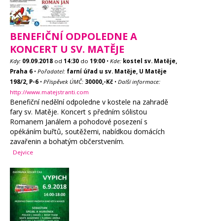
BENEFIČNÍ ODPOLEDNE A
KONCERT U SV. MATĚJE
Kdy:
09.09.2018
od
14:30
do
19:00
•
Kde:
kostel sv. Matěje,
Praha 6
•
Pořadatel:
farní úřad u sv. Matěje, U Matěje
198/2, P-6
•
Příspěvek ÚMČ:
30000,-Kč
•
Další informace:
http://www.matejstranti.com
Benefiční nedělní odpoledne v kostele na zahradě
fary sv. Matěje. Koncert s předním sólistou
Romanem Janálem a pohodové posezení s
opékáním buřtů, soutěžemi, nabídkou domácích
zavařenin a bohatým občerstvením.
Dejvice