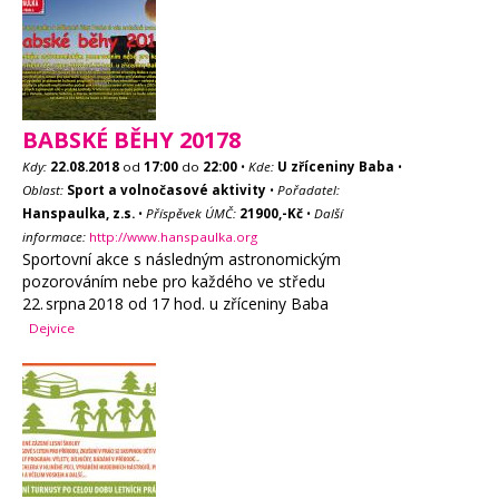
BABSKÉ BĚHY 20178
Kdy:
22.08.2018
od
17:00
do
22:00
•
Kde:
U zříceniny Baba
•
Oblast:
Sport a volnočasové aktivity
•
Pořadatel:
Hanspaulka, z.s.
•
Příspěvek ÚMČ:
21900,-Kč
•
Další
informace:
http://www.hanspaulka.org
Sportovní akce s následným astronomickým
pozorováním nebe pro každého ve středu
22. srpna 2018 od 17 hod. u zříceniny Baba
Dejvice