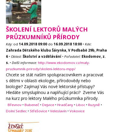
ŠKOLENÍ LEKTORŮ MALÝCH
PRŮZKUMNÍKŮ PŘÍRODY
Kdy:
od
14.09.2018
09:00
do
16.09.2018
18:00
•
Kde:
Zahrada Dětského klubu Šárynka, V Podbabě 29b, Praha
6
•
Oblast:
Školství a vzdělávání
•
Pořadatel:
Ekodomov, z.
s.
•
Další informace:
http://www.ekodomov.cz/maly-
pruzkumnik-prirody/skoleni-lektoru-mpp/
Chcete se stát naším spolupracovníkem a pracovat
s dětmi v oblasti ekologie, přírodovědy nebo
biologie? Zajímají Vás nové lektorské přístupy?
Hledáte smysluplnou a naplňující práci? Zveme Vás
na kurz pro lektory Malého průzkumníka přírody.
Břevnov
•
Bubeneč
•
Dejvice
•
Hradčany
•
Liboc
•
Ruzyně
•
Dolní Sedlec
•
Střešovice
•
Veleslavín
•
Vokovice