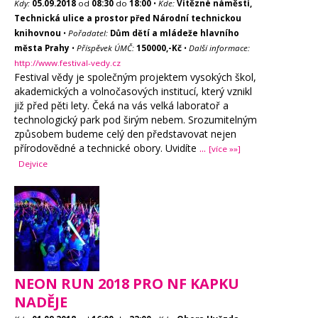
Kdy:
05.09.2018
od
08:30
do
18:00
•
Kde:
Vítězné náměstí,
Technická ulice a prostor před Národní technickou
knihovnou
•
Pořadatel:
Dům dětí a mládeže hlavního
města Prahy
•
Příspěvek ÚMČ:
150000,-Kč
•
Další informace:
http://www.festival-vedy.cz
Festival vědy je společným projektem vysokých škol,
akademických a volnočasových institucí, který vznikl
již před pěti lety. Čeká na vás velká laboratoř a
technologický park pod širým nebem. Srozumitelným
způsobem budeme celý den představovat nejen
přírodovědné a technické obory. Uvidíte
...
[více »»]
Dejvice
NEON RUN 2018 PRO NF KAPKU
NADĚJE