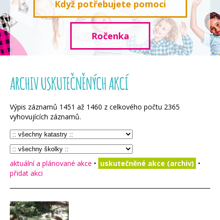
Když potřebujete pomoci
Ročenka
ARCHIV USKUTEČNĚNÝCH AKCÍ
Výpis záznamů
1451
až
1460
z celkového počtu
2365
vyhovujících záznamů.
aktuální a plánované akce
•
uskutečněné akce (archiv)
•
přidat akci