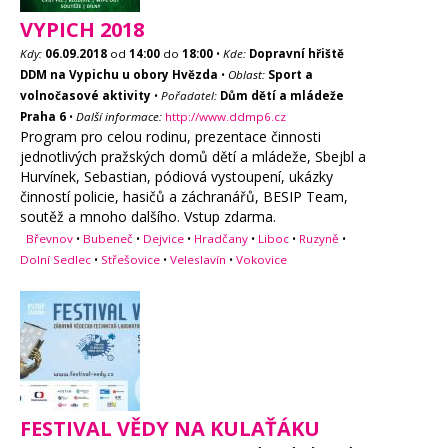
VYPICH 2018
Kdy:
06.09.2018
od
14:00
do
18:00
•
Kde:
Dopravní hřiště
DDM na Vypichu u obory Hvězda
•
Oblast:
Sport a
volnočasové aktivity
•
Pořadatel:
Dům dětí a mládeže
Praha 6
•
Další informace:
http://www.ddmp6.cz
Program pro celou rodinu, prezentace činnosti
jednotlivých pražských domů dětí a mládeže, Sbejbl a
Hurvínek, Sebastian, pódiová vystoupení, ukázky
činností policie, hasičů a záchranářů, BESIP Team,
soutěž a mnoho dalšího. Vstup zdarma.
Břevnov
•
Bubeneč
•
Dejvice
•
Hradčany
•
Liboc
•
Ruzyně
•
Dolní Sedlec
•
Střešovice
•
Veleslavín
•
Vokovice
FESTIVAL VĚDY NA KULAŤÁKU