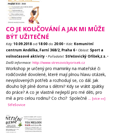
CO JE KOUČOVÁNÍ A JAK MI MŮŽE
BÝT UŽITEČNÉ
Kdy:
10.09.2018
od
18:00
do
20:00
•
Kde:
Komunitní
centrum Andělka, Farní 368/2, Praha 6
•
Oblast:
Sport a
volnočasové aktivity
•
Pořadatel:
Střešovický Oříšek,z.s.
•
Další informace:
http://www.stresovickyorisek.cz
Workshop je určený pro maminky na mateřské či
rodičovské dovolené, které mají plnou hlavu otázek,
nevyslovených potřeb a rozhodují se, co dál. Jak
dlouho být plně doma s dětmi? Kdy se vrátit zpátky
do práce? A co je vlastně nejlepší pro mé děti, pro
mě a pro celou rodinu? Co chci? Společně
...
[více »»]
Střešovice