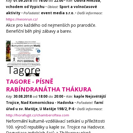
Kdy:
01.09.2018
od
16:00
do
22:00
•
Kde:
Obora Hvězda,
vchodem od Vypichu
•
Oblast:
Sport a volnočasové
aktivity
•
Pořadatel:
event media s.r.o.
•
Další informace:
https://neonrun.cz/
Akce pro každého od nejmenších po prarodiče.
Benefiční běh plný zábavy a barev.
TAGORE - PÍSNĚ
RABÍNDRANÁTHA THÁKURA
Kdy:
30.08.2018
od
18:00
do
20:00
•
Kde:
kaple Nejsvětější
Trojice, Nad Komornickou - Hadovka
•
Pořadatel:
farní
úřad u sv. Matěje, U Matěje 198/2, P-6
•
Další informace:
http://horafugit.cz/chamberoftea.com
Neformální kulturně-vzdělávací setkání u příležitosti
100. výročí republiky u kaple sv. Trojice na Hadovce.
Degustace indických čajů a Thákurovy písně