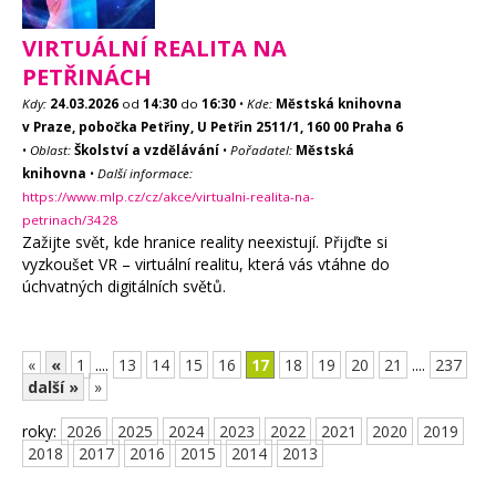
VIRTUÁLNÍ REALITA NA
PETŘINÁCH
Kdy:
24.03.2026
od
14:30
do
16:30
•
Kde:
Městská knihovna
v Praze, pobočka Petřiny, U Petřin 2511/1, 160 00 Praha 6
•
Oblast:
Školství a vzdělávání
•
Pořadatel:
Městská
knihovna
•
Další informace:
https://www.mlp.cz/cz/akce/virtualni-realita-na-
petrinach/3428
Zažijte svět, kde hranice reality neexistují. Přijďte si
vyzkoušet VR – virtuální realitu, která vás vtáhne do
úchvatných digitálních světů.
«
«
1
....
13
14
15
16
17
18
19
20
21
....
237
další »
»
roky:
2026
2025
2024
2023
2022
2021
2020
2019
2018
2017
2016
2015
2014
2013