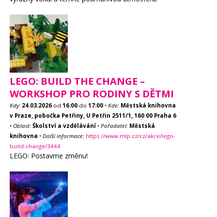
LEGO: BUILD THE CHANGE –
WORKSHOP PRO RODINY S DĚTMI
Kdy:
24.03.2026
od
16:00
do
17:00
•
Kde:
Městská knihovna
v Praze, pobočka Petřiny, U Petřin 2511/1, 160 00 Praha 6
•
Oblast:
Školství a vzdělávání
•
Pořadatel:
Městská
knihovna
•
Další informace:
https://www.mlp.cz/cz/akce/lego-
build-change/3444
LEGO: Postavme změnu!