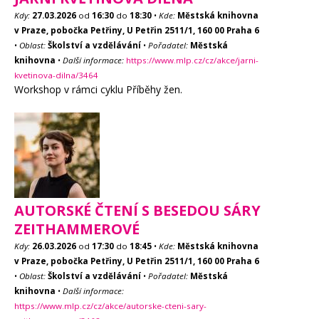
Kdy:
27.03.2026
od
16:30
do
18:30
•
Kde:
Městská knihovna
v Praze, pobočka Petřiny, U Petřin 2511/1, 160 00 Praha 6
•
Oblast:
Školství a vzdělávání
•
Pořadatel:
Městská
knihovna
•
Další informace:
https://www.mlp.cz/cz/akce/jarni-
kvetinova-dilna/3464
Workshop v rámci cyklu Příběhy žen.
AUTORSKÉ ČTENÍ S BESEDOU SÁRY
ZEITHAMMEROVÉ
Kdy:
26.03.2026
od
17:30
do
18:45
•
Kde:
Městská knihovna
v Praze, pobočka Petřiny, U Petřin 2511/1, 160 00 Praha 6
•
Oblast:
Školství a vzdělávání
•
Pořadatel:
Městská
knihovna
•
Další informace:
https://www.mlp.cz/cz/akce/autorske-cteni-sary-