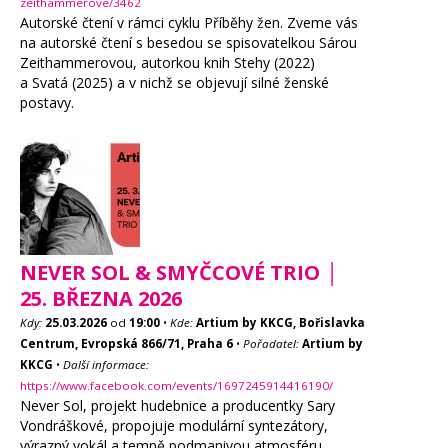
zeithammerove/3462
Autorské čtení v rámci cyklu Příběhy žen. Zveme vás
na autorské čtení s besedou se spisovatelkou Sárou
Zeithammerovou, autorkou knih Stehy (2022)
a Svatá (2025) a v nichž se objevují silné ženské
postavy.
NEVER SOL & SMYČCOVÉ TRIO │
25. BŘEZNA 2026
Kdy:
25.03.2026
od
19:00
•
Kde:
Artium by KKCG, Bořislavka
Centrum, Evropská 866/71, Praha 6
•
Pořadatel:
Artium by
KKCG
•
Další informace:
https://www.facebook.com/events/1697245914416190/
Never Sol, projekt hudebnice a producentky Sary
Vondráškové, propojuje modulární syntezátory,
výrazný vokál a temně podmanivou atmosféru.