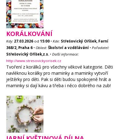
KORÁLKOVÁNÍ
Kdy:
27.03.2026
od
15:00
•
Kde:
Střešovický Oříšek, Farní
368/2, Praha 6
•
Oblast:
Školství a vzdělávání
•
Pořadatel:
Střešovický Oříšek,z.s.
•
Další informace:
http://www.stresovickyorisek.cz
Tvoření z korálků pro všechny věkové kategorie. Děti
navléknou korálky pro maminky a maminky vytvoří
ještěrky pro děti. Pak si děti budou spokojeně hrát a
maminky si dají kávu a třeba i něco dobrého na zub!
JARNÍ KVĚTINOVÁ DÍLNA