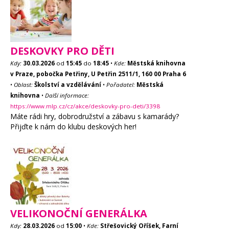
DESKOVKY PRO DĚTI
Kdy:
30.03.2026
od
15:45
do
18:45
•
Kde:
Městská knihovna
v Praze, pobočka Petřiny, U Petřin 2511/1, 160 00 Praha 6
•
Oblast:
Školství a vzdělávání
•
Pořadatel:
Městská
knihovna
•
Další informace:
https://www.mlp.cz/cz/akce/deskovky-pro-deti/3398
Máte rádi hry, dobrodružství a zábavu s kamarády?
Přijďte k nám do klubu deskových her!
VELIKONOČNÍ GENERÁLKA
Kdy:
28.03.2026
od
15:00
•
Kde:
Střešovický Oříšek, Farní