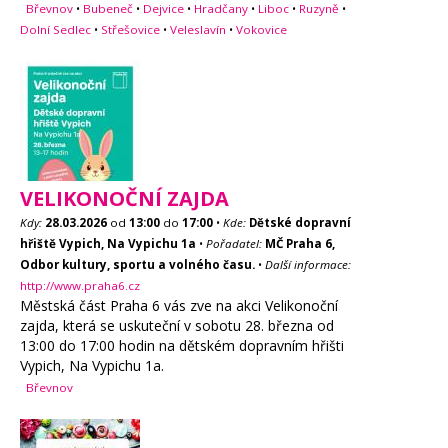
Břevnov
•
Bubeneč
•
Dejvice
•
Hradčany
•
Liboc
•
Ruzyně
•
Dolní Sedlec
•
Střešovice
•
Veleslavín
•
Vokovice
VELIKONOČNÍ ZAJDA
Kdy:
28.03.2026
od
13:00
do
17:00
•
Kde:
Dětské dopravní
hřiště Vypich, Na Vypichu 1a
•
Pořadatel:
MČ Praha 6,
Odbor kultury, sportu a volného času.
•
Další informace:
http://www.praha6.cz
Městská část Praha 6 vás zve na akci Velikonoční
zajda, která se uskuteční v sobotu 28. března od
13:00 do 17:00 hodin na dětském dopravním hřišti
Vypich, Na Vypichu 1a.
Břevnov