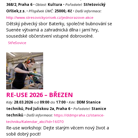
368/2, Praha 6
•
Oblast:
Kultura
•
Pořadatel:
Střešovický
Oříšek,z.s.
•
Příspěvek ÚMČ:
25000,-Kč
•
Další informace:
http://www.stresovickyorisek.cz/jednorazove-akce
Dětský pěvecký sbor Baterky, společné bubnování se
Suenée výtvarná a zahradnická dílna i jarní hry,
sousedské občerstvení vstupné dobrovolné.
Střešovice
RE-USE 2026 – BŘEZEN
Kdy:
28.03.2026
od
09:00
do
17:00
•
Kde:
DDM Stanice
techniků, Pod Juliskou 2a, Praha 6
•
Pořadatel:
Stanice
techniků
•
Další informace:
https://ddmpraha.cz/stanice-
techniku/Kalendar_akci?id=16070
Re-use workshop: Dejte starým věcem nový život a
sobě dobrý pocit!