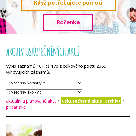
Když potřebujete pomoci
Ročenka
ARCHIV USKUTEČNĚNÝCH AKCÍ
Výpis záznamů
161
až
170
z celkového počtu
2365
vyhovujících záznamů.
aktuální a plánované akce
•
uskutečněné akce (archiv)
•
přidat akci