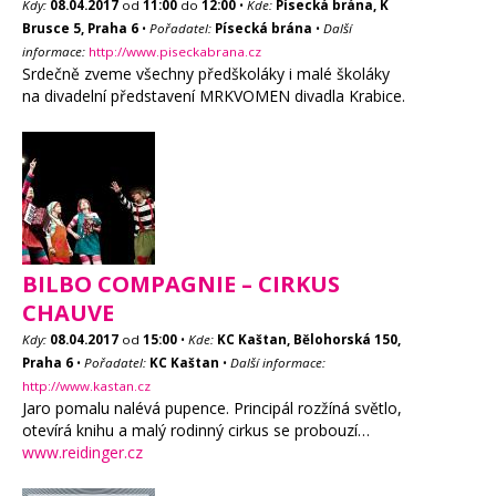
Kdy:
08.04.2017
od
11:00
do
12:00
•
Kde:
Písecká brána, K
Brusce 5, Praha 6
•
Pořadatel:
Písecká brána
•
Další
informace:
http://www.piseckabrana.cz
Srdečně zveme všechny předškoláky i malé školáky
na divadelní představení MRKVOMEN divadla Krabice.
BILBO COMPAGNIE – CIRKUS
CHAUVE
Kdy:
08.04.2017
od
15:00
•
Kde:
KC Kaštan, Bělohorská 150,
Praha 6
•
Pořadatel:
KC Kaštan
•
Další informace:
http://www.kastan.cz
Jaro pomalu nalévá pupence. Principál rozžíná světlo,
otevírá knihu a malý rodinný cirkus se probouzí…
www.reidinger.cz