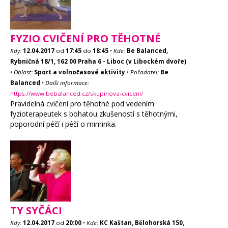
FYZIO CVIČENÍ PRO TĚHOTNÉ
Kdy:
12.04.2017
od
17:45
do
18:45
•
Kde:
Be Balanced,
Rybničná 18/1, 162 00 Praha 6 - Liboc (v Libockém dvoře)
•
Oblast:
Sport a volnočasové aktivity
•
Pořadatel:
Be
Balanced
•
Další informace:
https://www.bebalanced.cz/skupinova-cviceni/
Pravidelná cvičení pro těhotné pod vedením
fyzioterapeutek s bohatou zkušeností s těhotnými,
poporodní péčí i péčí o miminka.
TY SYČÁCI
Kdy:
12.04.2017
od
20:00
•
Kde:
KC Kaštan, Bělohorská 150,