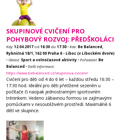
SKUPINOVÉ CVIČENÍ PRO
POHYBOVÝ ROZVOJ: PŘEDŠKOLÁCI
Kdy:
12.04.2017
od
16:30
do
17:30
•
Kde:
Be Balanced,
Rybničná 18/1, 162 00 Praha 6 - Liboc (v Libockém dvoře)
•
Oblast:
Sport a volnočasové aktivity
•
Pořadatel:
Be
Balanced
•
Další informace:
https://www.bebalanced.cz/skupinova-cviceni/
Cvičení pro děti od 4 do 6 let – každou středu 16:30 –
17:30 hod. Ideální pro děti přetížené sezením u
počítače či naopak jednostranným sportovním
tréninkem. Vedeno zábavnou formou se zajímavými
pomůckami v nesoutěživém prostředí. Maximálně 6
dětí ve skupince.