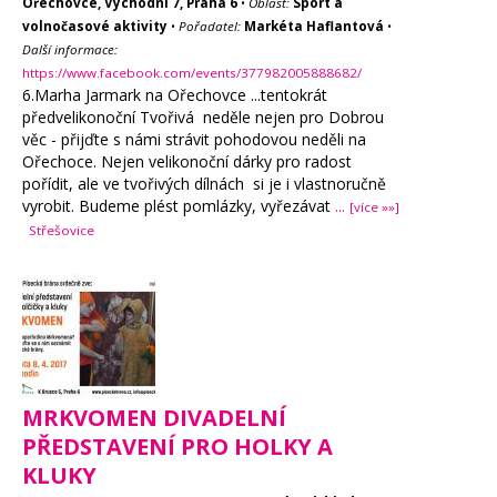
Ořechovce, Východní 7, Praha 6
•
Oblast:
Sport a
volnočasové aktivity
•
Pořadatel:
Markéta Haflantová
•
Další informace:
https://www.facebook.com/events/377982005888682/
6.Marha Jarmark na Ořechovce ...tentokrát
předvelikonoční Tvořivá neděle nejen pro Dobrou
věc - přijďte s námi strávit pohodovou neděli na
Ořechoce. Nejen velikonoční dárky pro radost
pořídit, ale ve tvořivých dílnách si je i vlastnoručně
vyrobit. Budeme plést pomlázky, vyřezávat
...
[více »»]
Střešovice
MRKVOMEN DIVADELNÍ
PŘEDSTAVENÍ PRO HOLKY A
KLUKY