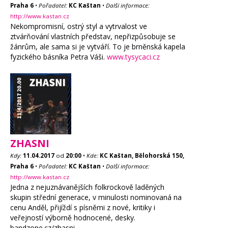
Praha 6
•
Pořadatel:
KC Kaštan
•
Další informace:
http://www.kastan.cz
Nekompromisní, ostrý styl a vytrvalost ve
ztvárňování vlastních představ, nepřizpůsobuje se
žánrům, ale sama si je vytváří. To je brněnská kapela
fyzického básníka Petra Váši.
www.tysycaci.cz
ZHASNI
Kdy:
11.04.2017
od
20:00
•
Kde:
KC Kaštan, Bělohorská 150,
Praha 6
•
Pořadatel:
KC Kaštan
•
Další informace:
http://www.kastan.cz
Jedna z nejuznávanějších folkrockově laděných
skupin střední generace, v minulosti nominovaná na
cenu Anděl, přijíždí s písněmi z nové, kritiky i
veřejností výborně hodnocené, desky.
bandzone.cz/zhasni