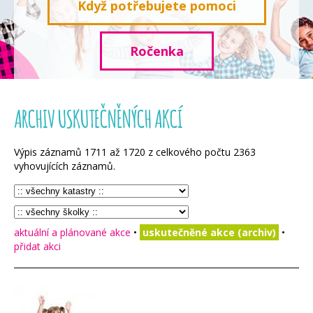
Když potřebujete pomoci
Ročenka
ARCHIV USKUTEČNĚNÝCH AKCÍ
Výpis záznamů
1711
až
1720
z celkového počtu
2363
vyhovujících záznamů.
aktuální a plánované akce
•
uskutečněné akce (archiv)
•
přidat akci