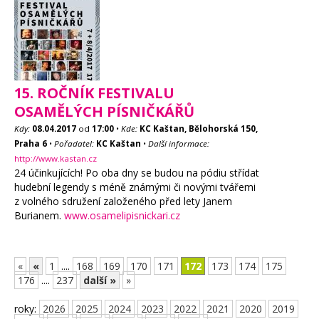
15. ROČNÍK FESTIVALU
OSAMĚLÝCH PÍSNIČKÁŘŮ
Kdy:
08.04.2017
od
17:00
•
Kde:
KC Kaštan, Bělohorská 150,
Praha 6
•
Pořadatel:
KC Kaštan
•
Další informace:
http://www.kastan.cz
24 účinkujících! Po oba dny se budou na pódiu střídat
hudební legendy s méně známými či novými tvářemi
z volného sdružení založeného před lety Janem
Burianem.
www.osamelipisnickari.cz
«
«
1
....
168
169
170
171
172
173
174
175
176
....
237
další »
»
roky:
2026
2025
2024
2023
2022
2021
2020
2019