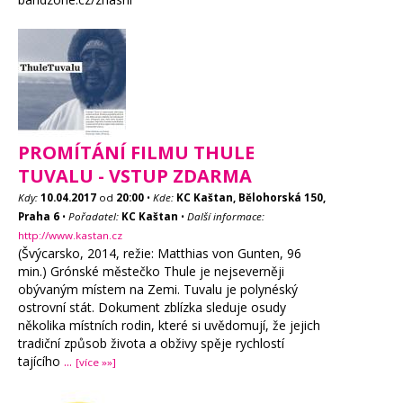
PROMÍTÁNÍ FILMU THULE
TUVALU - VSTUP ZDARMA
Kdy:
10.04.2017
od
20:00
•
Kde:
KC Kaštan, Bělohorská 150,
Praha 6
•
Pořadatel:
KC Kaštan
•
Další informace:
http://www.kastan.cz
(Švýcarsko, 2014, režie: Matthias von Gunten, 96
min.) Grónské městečko Thule je nejseverněji
obývaným místem na Zemi. Tuvalu je polynéský
ostrovní stát. Dokument zblízka sleduje osudy
několika místních rodin, které si uvědomují, že jejich
tradiční způsob života a obživy spěje rychlostí
tajícího
...
[více »»]