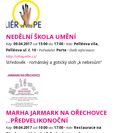
NEDĚLNÍ ŠKOLA UMĚNÍ
Kdy:
09.04.2017
od
15:00
do
17:00
•
Kde:
Pelléova vila,
Pelléova ul. č. 10
•
Pořadatel:
Porte
•
Další informace:
http://villapelle.cz/
Středověk - románský a gotický sloh „k nebesům“
MARHA JARMARK NA OŘECHOVCE
...PŘEDVELIKONOČNÍ
Kdy:
09.04.2017
od
10:00
do
17:00
•
Kde:
Restaurace na