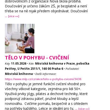
dobrovolnicím z organizace Nová škola probíhá.
Doučování je určeno žákům ZŠ, je bezplatné a není
třeba se na ně nijak předem objednávat. Doučování
...
[více »»]
TĚLO V POHYBU - CVIČENÍ
Kdy:
11.05.2026
•
Kde:
Městská knihovna v Praze, pobočka
Petřiny, U Petřin 2511/1, 160 00 Praha 6
•
Pořadatel:
Městská knihovna
•
Další informace:
https://www.mlp.cz/cz/akce/telo-v-pohybu-cviceni/3438
Tělo v pohybu je jemné funkční cvičení vhodné pro
všechny věkové kategorie, zejména pro lidi 50+.
Využívá prvky jógy, pilates a dechové techniky, které
podporují zdravou páteř, pružné klouby a lepší
rovnováhu. Cvičíme pomalu, bezpečně a s ohledem
na potřeby každého. Lekce je ideální pro ty,
...
[více »»]