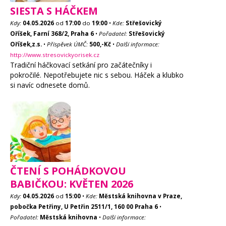
SIESTA S HÁČKEM
Kdy:
04.05.2026
od
17:00
do
19:00
•
Kde:
Střešovický
Oříšek, Farní 368/2, Praha 6
•
Pořadatel:
Střešovický
Oříšek,z.s.
•
Příspěvek ÚMČ:
500,-Kč
•
Další informace:
http://www.stresovickyorisek.cz
Tradiční háčkovací setkání pro začátečníky i
pokročilé. Nepotřebujete nic s sebou. Háček a klubko
si navíc odnesete domů.
ČTENÍ S POHÁDKOVOU
BABIČKOU: KVĚTEN 2026
Kdy:
04.05.2026
od
15:00
•
Kde:
Městská knihovna v Praze,
pobočka Petřiny, U Petřin 2511/1, 160 00 Praha 6
•
Pořadatel:
Městská knihovna
•
Další informace: