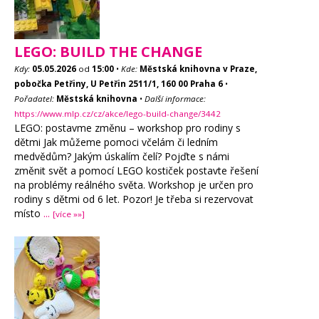
LEGO: BUILD THE CHANGE
Kdy:
05.05.2026
od
15:00
•
Kde:
Městská knihovna v Praze,
pobočka Petřiny, U Petřin 2511/1, 160 00 Praha 6
•
Pořadatel:
Městská knihovna
•
Další informace:
https://www.mlp.cz/cz/akce/lego-build-change/3442
LEGO: postavme změnu – workshop pro rodiny s
dětmi Jak můžeme pomoci včelám či ledním
medvědům? Jakým úskalím čelí? Pojďte s námi
změnit svět a pomocí LEGO kostiček postavte řešení
na problémy reálného světa. Workshop je určen pro
rodiny s dětmi od 6 let. Pozor! Je třeba si rezervovat
místo
...
[více »»]