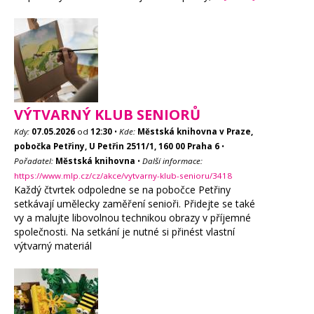
VÝTVARNÝ KLUB SENIORŮ
Kdy:
07.05.2026
od
12:30
•
Kde:
Městská knihovna v Praze,
pobočka Petřiny, U Petřin 2511/1, 160 00 Praha 6
•
Pořadatel:
Městská knihovna
•
Další informace:
https://www.mlp.cz/cz/akce/vytvarny-klub-senioru/3418
Každý čtvrtek odpoledne se na pobočce Petřiny
setkávají umělecky zaměření senioři. Přidejte se také
vy a malujte libovolnou technikou obrazy v příjemné
společnosti. Na setkání je nutné si přinést vlastní
výtvarný materiál