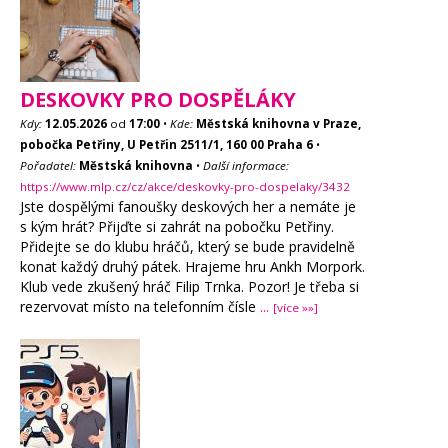
DESKOVKY PRO DOSPĚLÁKY
Kdy:
12.05.2026
od
17:00
•
Kde:
Městská knihovna v Praze,
pobočka Petřiny, U Petřin 2511/1, 160 00 Praha 6
•
Pořadatel:
Městská knihovna
•
Další informace:
https://www.mlp.cz/cz/akce/deskovky-pro-dospelaky/3432
Jste dospělými fanoušky deskových her a nemáte je
s kým hrát? Přijďte si zahrát na pobočku Petřiny.
Přidejte se do klubu hráčů, který se bude pravidelně
konat každý druhý pátek. Hrajeme hru Ankh Morpork.
Klub vede zkušený hráč Filip Trnka. Pozor! Je třeba si
rezervovat místo na telefonním čísle
...
[více »»]