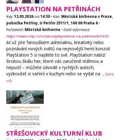
PLAYSTATION NA PETŘINÁCH
Kdy:
12.05.2026
od
14:30
•
Kde:
Městská knihovna v Praze,
pobočka Petřiny, U Petřin 2511/1, 160 00 Praha 6
•
Pořadatel:
Městská knihovna
•
Další informace:
https://www.mlp.cz/cz/akce/playstation-na-petrinach/3402
Ať už jste fanouškem adrenalinu, kreativity nebo
poznávání nových světů na nejnovější herní konzoli
PlayStation 5 si najdete to své. PlayStation nabízí
širokou škálu her, které vás zaručeně vtáhnou a
nepustí – můžete závodit v rychlých autech,
vyzkoušet si vaření v kuchyni nebo se vydat na
...
[více
»»]
STŘEŠOVICKÝ KULTURNÍ KLUB