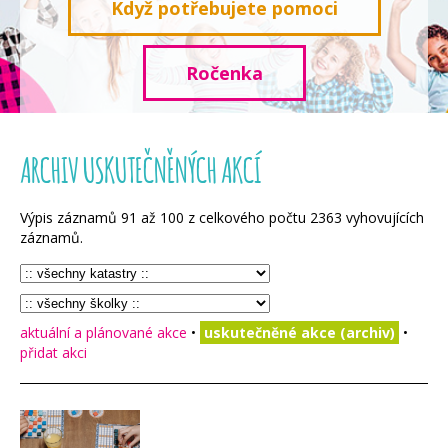
Když potřebujete pomoci
Ročenka
ARCHIV USKUTEČNĚNÝCH AKCÍ
Výpis záznamů
91
až
100
z celkového počtu
2363
vyhovujících
záznamů.
aktuální a plánované akce
•
uskutečněné akce (archiv)
•
přidat akci