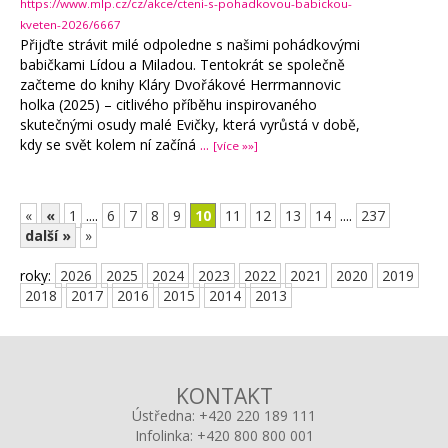
https://www.mlp.cz/cz/akce/cteni-s-pohadkovou-babickou-
kveten-2026/6667
Přijďte strávit milé odpoledne s našimi pohádkovými
babičkami Lídou a Miladou. Tentokrát se společně
začteme do knihy Kláry Dvořákové Herrmannovic
holka (2025) – citlivého příběhu inspirovaného
skutečnými osudy malé Evičky, která vyrůstá v době,
kdy se svět kolem ní začíná
...
[více »»]
«
«
1
....
6
7
8
9
10
11
12
13
14
....
237
další »
»
roky:
2026
2025
2024
2023
2022
2021
2020
2019
2018
2017
2016
2015
2014
2013
KONTAKT
Ústředna:
+420 220 189 111
Infolinka:
+420 800 800 001