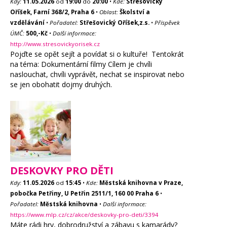
Kdy:
11.05.2026
od
19:00
do
20:00
•
Kde:
Střešovický
Oříšek, Farní 368/2, Praha 6
•
Oblast:
Školství a
vzdělávání
•
Pořadatel:
Střešovický Oříšek,z.s.
•
Příspěvek
ÚMČ:
500,-Kč
•
Další informace:
http://www.stresovickyorisek.cz
Pojďte se opět sejít a povídat si o kultuře! Tentokrát
na téma: Dokumentární filmy Cílem je chvíli
naslouchat, chvíli vyprávět, nechat se inspirovat nebo
se jen obohatit dojmy druhých.
DESKOVKY PRO DĚTI
Kdy:
11.05.2026
od
15:45
•
Kde:
Městská knihovna v Praze,
pobočka Petřiny, U Petřin 2511/1, 160 00 Praha 6
•
Pořadatel:
Městská knihovna
•
Další informace:
https://www.mlp.cz/cz/akce/deskovky-pro-deti/3394
Máte rádi hry, dobrodružství a zábavu s kamarády?