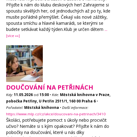
Přijďte k nám do klubu deskových her! Zahrajeme si
spoustu skvělých her, od jednoduchých až po ty, kde
musíte pořádně přemýšlet. Čekají vás nové zážitky,
spousta smíchu a hlavně kamarádi, se kterými se
budete setkávat každý týden.Klub je určen dětem
...
[více »»]
DOUČOVÁNÍ NA PETŘINÁCH
Kdy:
11.05.2026
od
15:00
•
Kde:
Městská knihovna v Praze,
pobočka Petřiny, U Petřin 2511/1, 160 00 Praha 6
•
Pořadatel:
Městská knihovna
•
Další informace:
https://www.mlp.cz/cz/akce/doucovani-na-petrinach/3410
Školáci, potřebujete pomoct s úkoly nebo procvičit
učivo? Nemáte si s kým opakovat? Přijďte k nám do
pobočky na doučování, které u nás díky